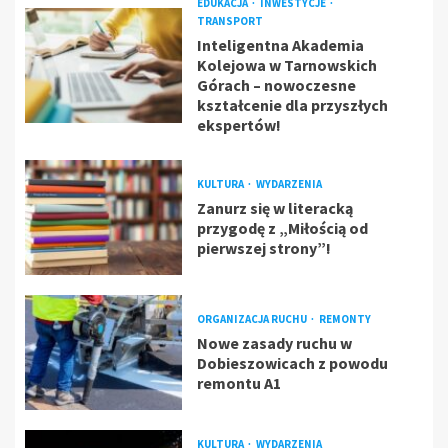
EDUKACJA
INWESTYCJE
TRANSPORT
Inteligentna Akademia
Kolejowa w Tarnowskich
Górach – nowoczesne
kształcenie dla przyszłych
ekspertów!
KULTURA
WYDARZENIA
Zanurz się w literacką
przygodę z „Miłością od
pierwszej strony”!
ORGANIZACJA RUCHU
REMONTY
Nowe zasady ruchu w
Dobieszowicach z powodu
remontu A1
KULTURA
WYDARZENIA