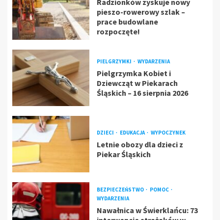
Radzionków zyskuje nowy
pieszo-rowerowy szlak –
prace budowlane
rozpoczęte!
PIELGRZYMKI
WYDARZENIA
Pielgrzymka Kobiet i
Dziewcząt w Piekarach
Śląskich – 16 sierpnia 2026
DZIECI
EDUKACJA
WYPOCZYNEK
Letnie obozy dla dzieci z
Piekar Śląskich
BEZPIECZEŃSTWO
POMOC
WYDARZENIA
Nawałnica w Świerklańcu: 73
interwencje strażaków w