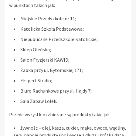
w punktach takich jak:
Miejskie Przedszkole nr 11;
Katolicka Szkoła Podstawowa;
Niepubliczne Przedszkole Katolickie;
Sklep Oleńska;
Salon Fryzjerski KAWID;
Żabka przy ul. Bytomskiej 171;
Ekspert Studio;
Biuro Rachunkowe przy ul. Hajdy 7;
Sala Zabaw Lolek.
Przede wszystkim zbierane są produkty takie jak:
żywność – olej, kasza, cukier, mąka, owoce, wędliny,
sery, napoje produkty spożywcze z długą i krótką datą