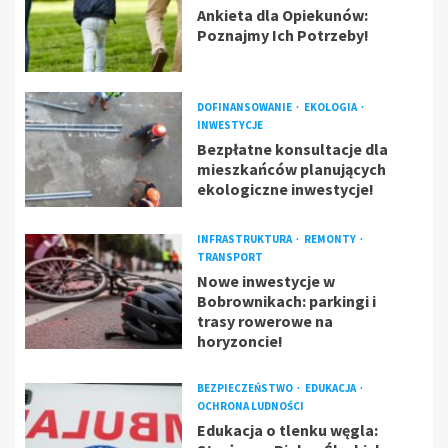
Ankieta dla Opiekunów:
Poznajmy Ich Potrzeby!
DOFINANSOWANIE
EKOLOGIA
INWESTYCJE
Bezpłatne konsultacje dla
mieszkańców planujących
ekologiczne inwestycje!
INFRASTRUKTURA
REMONTY
TRANSPORT
Nowe inwestycje w
Bobrownikach: parkingi i
trasy rowerowe na
horyzoncie!
BEZPIECZEŃSTWO
EDUKACJA
OCHRONA LUDNOŚCI
Edukacja o tlenku węgla: