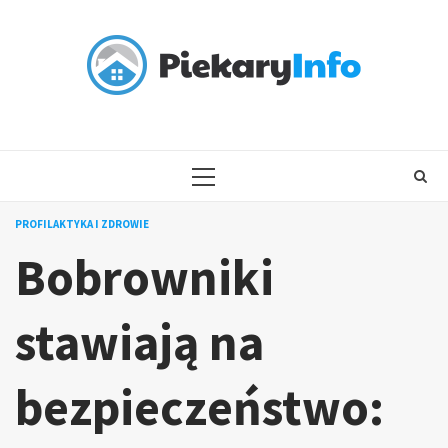
Skip
to
content
PRIMARY
MENU
PROFILAKTYKA I ZDROWIE
Bobrowniki
stawiają na
bezpieczeństwo: