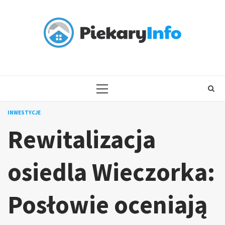
Skip
to
content
PRIMARY
MENU
INWESTYCJE
Rewitalizacja
osiedla Wieczorka:
Posłowie oceniają