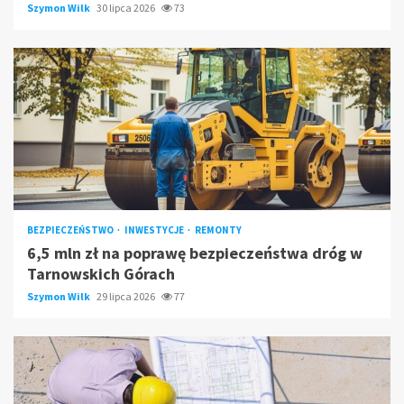
Szymon Wilk
30 lipca 2026
73
BEZPIECZEŃSTWO
INWESTYCJE
REMONTY
6,5 mln zł na poprawę bezpieczeństwa dróg w
Tarnowskich Górach
Szymon Wilk
29 lipca 2026
77