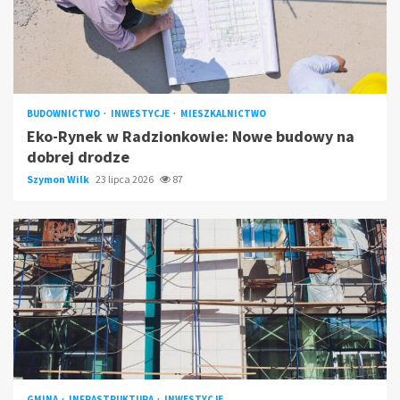
BUDOWNICTWO
INWESTYCJE
MIESZKALNICTWO
Eko-Rynek w Radzionkowie: Nowe budowy na
dobrej drodze
Szymon Wilk
23 lipca 2026
87
GMINA
INFRASTRUKTURA
INWESTYCJE