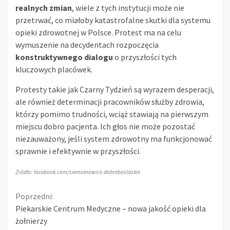
realnych zmian
, wiele z tych instytucji może nie
przetrwać, co miałoby katastrofalne skutki dla systemu
opieki zdrowotnej w Polsce. Protest ma na celu
wymuszenie na decydentach rozpoczęcia
konstruktywnego dialogu
o przyszłości tych
kluczowych placówek.
Protesty takie jak Czarny Tydzień są wyrazem desperacji,
ale również determinacji pracowników służby zdrowia,
którzy pomimo trudności, wciąż stawiają na pierwszym
miejscu dobro pacjenta. Ich głos nie może pozostać
niezauważony, jeśli system zdrowotny ma funkcjonować
sprawnie i efektywnie w przyszłości.
Źródło: facebook.com/siemianowice.dobreboslaskie
Continue
Poprzedni:
Piekarskie Centrum Medyczne – nowa jakość opieki dla
Reading
żołnierzy