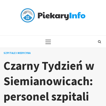
Skip
to
content
PRIMARY
MENU
SZPITALE I MEDYCYNA
Czarny Tydzień w
Siemianowicach:
personel szpitali