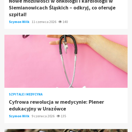
Nowe możliwości w onkologii i kardiologii w
Siemianowicach Śląskich – odkryj, co oferuje
szpital!
Szymon Wilk
11 czerwca 2026
140
SZPITALE I MEDYCYNA
Cyfrowa rewolucja w medycynie: Plener
edukacyjny w Urazówce
Szymon Wilk
9 czerwca 2026
135