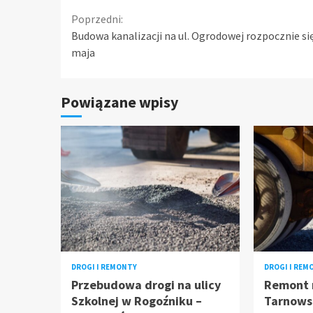
Continue
Poprzedni:
Budowa kanalizacji na ul. Ogrodowej rozpocznie si
Reading
maja
Powiązane wpisy
DROGI I REMONTY
DROGI I REM
Przebudowa drogi na ulicy
Remont 
Szkolnej w Rogoźniku –
Tarnows