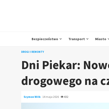
Skip
to
content
Bezpieczeństwo
Transport
Miasto
DROGI I REMONTY
Dni Piekar: Now
drogowego na c
Szymon Wilk
14 maja 2026
432