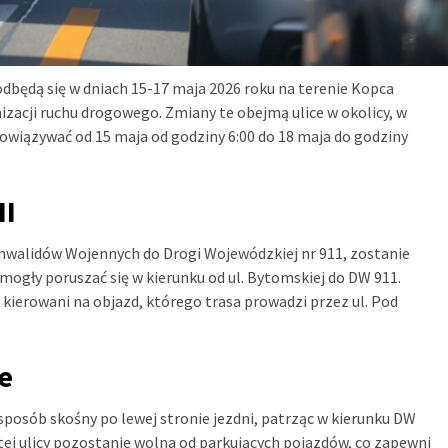
dbędą się w dniach 15-17 maja 2026 roku na terenie Kopca
zacji ruchu drogowego. Zmiany te obejmą ulice w okolicy, w
obowiązywać od 15 maja od godziny 6:00 do 18 maja do godziny
II
. Inwalidów Wojennych do Drogi Wojewódzkiej nr 911, zostanie
ogły poruszać się w kierunku od ul. Bytomskiej do DW 911.
 kierowani na objazd, którego trasa prowadzi przez ul. Pod
e
 sposób skośny po lewej stronie jezdni, patrząc w kierunku DW
tej ulicy pozostanie wolna od parkujących pojazdów, co zapewni