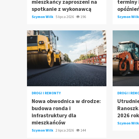
mieszkańcy zaproszeni na
terminy 
spotkanie z wykonawcą
opóźnie
Szymon Wilk
5 lipca 2026
196
Szymon Wil
DROGI I REMONTY
DROGI I REM
Nowa obwodnica w drodze:
Utrudnie
budowa ronda i
Ranoszk
infrastruktury dla
2026 ro
mieszkańców
Szymon Wil
Szymon Wilk
2 lipca 2026
144