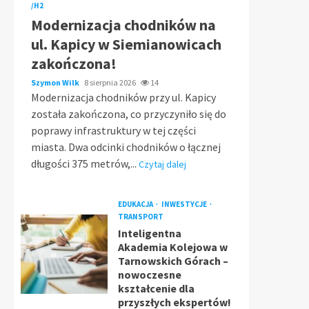
/H2
Modernizacja chodników na
ul. Kapicy w Siemianowicach
zakończona!
Szymon Wilk
8 sierpnia 2026
14
Modernizacja chodników przy ul. Kapicy
została zakończona, co przyczyniło się do
poprawy infrastruktury w tej części
miasta. Dwa odcinki chodników o łącznej
długości 375 metrów,...
Czytaj dalej
EDUKACJA
INWESTYCJE
TRANSPORT
Inteligentna
Akademia Kolejowa w
Tarnowskich Górach –
nowoczesne
kształcenie dla
przyszłych ekspertów!