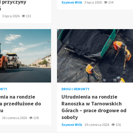
i przyczyny
Szymon Wilk
3 lipca 2026
134
ń
k
3 lipca 2026
132
ONTY
DROGI I REMONTY
nia na rondzie
Utrudnienia na rondzie
a przedłużone do
Ranoszka w Tarnowskich
ku
Górach – prace drogowe od
soboty
k
26 czerwca 2026
138
Szymon Wilk
19 czerwca 2026
126