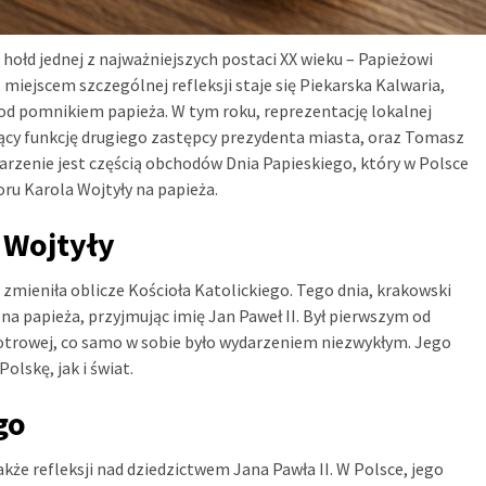
 hołd jednej z najważniejszych postaci XX wieku – Papieżowi
miejscem szczególnej refleksji staje się Piekarska Kalwaria,
pod pomnikiem papieża. W tym roku, reprezentację lokalnej
iący funkcję drugiego zastępcy prezydenta miasta, oraz Tomasz
arzenie jest częścią obchodów Dnia Papieskiego, który w Polsce
ru Karola Wojtyły na papieża.
 Wojtyły
 zmieniła oblicze Kościoła Katolickiego. Tego dnia, krakowski
 na papieża, przyjmując imię Jan Paweł II. Był pierwszym od
otrowej, co samo w sobie było wydarzeniem niezwykłym. Jego
olskę, jak i świat.
go
akże refleksji nad dziedzictwem Jana Pawła II. W Polsce, jego