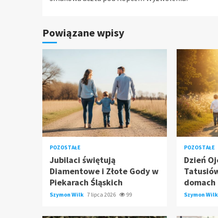
Powiązane wpisy
POZOSTAŁE
POZOSTAŁE
Jubilaci świętują
Dzień Oj
Diamentowe i Złote Gody w
Tatusió
Piekarach Śląskich
domach
Szymon Wilk
7 lipca 2026
99
Szymon Wil