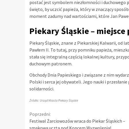
postać jest symbolem niezłomności i duchowego p
święto, by uczcić papieża, który w znaczący sposób 
moment zadumy nad wartościami, które Jan Paweł I
Piekary Śląskie – miejsce
Piekary Śląskie, znane z Piekarskiej Kalwarii, od 
Pawłem II. To tutaj, przy pomniku papieża, mieszka
stała się integralną częścią lokalnej kultury, prz
duchowym patronem.
Obchody Dnia Papieskiego i związane z nim wydarzen
Polski i serca jej obywateli. Jego nauki i przesłanie
solidarności.
Źródło: Urząd Miasta Piekary Śląskie
Continue
Poprzedni:
Festiwal Żarciowozów wraca do Piekar Śląskich –
Reading
smakowa uczta pod Kopcem Wyzwolenia!