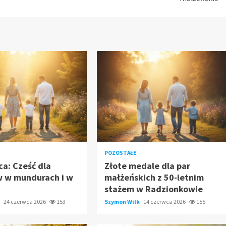
POZOSTAŁE
ca: Cześć dla
Złote medale dla par
w w mundurach i w
małżeńskich z 50-letnim
stażem w Radzionkowie
k
24 czerwca 2026
153
Szymon Wilk
14 czerwca 2026
155