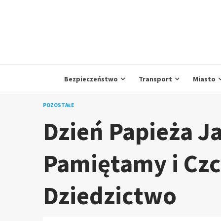
Skip
to
content
Bezpieczeństwo
Transport
Miasto
POZOSTAŁE
Dzień Papieża Ja
Pamiętamy i Cz
Dziedzictwo