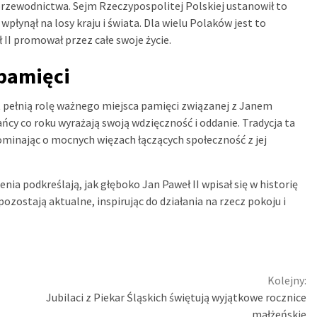
rzewodnictwa. Sejm Rzeczypospolitej Polskiej ustanowił to
wpłynął na losy kraju i świata. Dla wielu Polaków jest to
I promował przez całe swoje życie.
 pamięci
lat pełnią rolę ważnego miejsca pamięci związanej z Janem
ńcy co roku wyrażają swoją wdzięczność i oddanie. Tradycja ta
ypominając o mocnych więzach łączących społeczność z jej
ia podkreślają, jak głęboko Jan Paweł II wpisał się w historię
 pozostają aktualne, inspirując do działania na rzecz pokoju i
Kolejny:
Jubilaci z Piekar Śląskich świętują wyjątkowe rocznice
małżeńskie