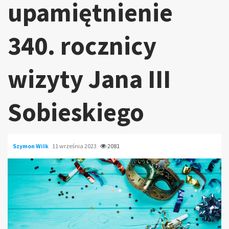
upamiętnienie
340. rocznicy
wizyty Jana III
Sobieskiego
Szymon Wilk
11 września 2023
2081