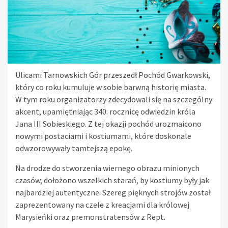
Ulicami Tarnowskich Gór przeszedł Pochód Gwarkowski,
który co roku kumuluje w sobie barwną historię miasta.
W tym roku organizatorzy zdecydowali się na szczególny
akcent, upamiętniając 340. rocznicę odwiedzin króla
Jana III Sobieskiego. Z tej okazji pochód urozmaicono
nowymi postaciami i kostiumami, które doskonale
odwzorowywały tamtejszą epokę.
Na drodze do stworzenia wiernego obrazu minionych
czasów, dołożono wszelkich starań, by kostiumy były jak
najbardziej autentyczne. Szereg pięknych strojów został
zaprezentowany na czele z kreacjami dla królowej
Marysieńki oraz premonstratensów z Rept.