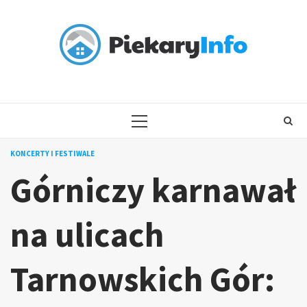
Skip
to
content
PRIMARY
MENU
KONCERTY I FESTIWALE
Górniczy karnawał
na ulicach
Tarnowskich Gór: