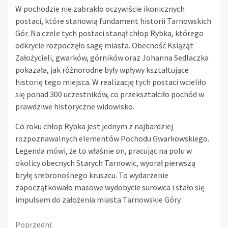
W pochodzie nie zabrakło oczywiście ikonicznych
postaci, które stanowią fundament historii Tarnowskich
Gór. Na czele tych postaci stanął chłop Rybka, którego
odkrycie rozpoczęło sagę miasta. Obecność Książąt
Założycieli, gwarków, górników oraz Johanna Sedlaczka
pokazała, jak różnorodne były wpływy kształtujące
historię tego miejsca. W realizację tych postaci wcieliło
się ponad 300 uczestników, co przekształciło pochód w
prawdziwe historyczne widowisko.
Co roku chłop Rybka jest jednym z najbardziej
rozpoznawalnych elementów Pochodu Gwarkowskiego.
Legenda mówi, że to właśnie on, pracując na polu w
okolicy obecnych Starych Tarnowic, wyorał pierwszą
bryłę srebronośnego kruszcu. To wydarzenie
zapoczątkowało masowe wydobycie surowca i stało się
impulsem do założenia miasta Tarnowskie Góry.
Continue
Poprzedni: