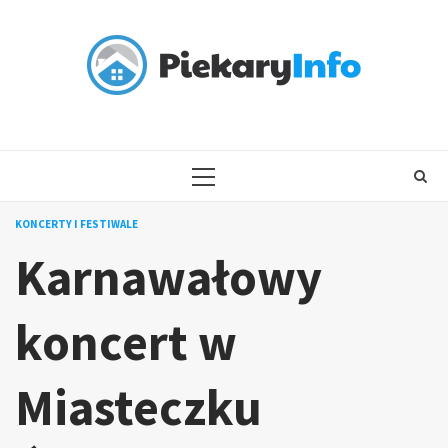
Skip
to
content
PRIMARY
MENU
KONCERTY I FESTIWALE
Karnawałowy
koncert w
Miasteczku