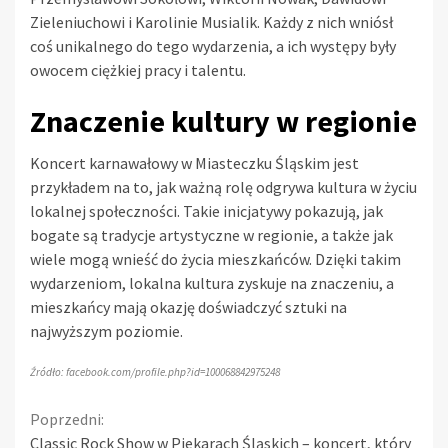
Zieleniuchowi i Karolinie Musialik. Każdy z nich wniósł
coś unikalnego do tego wydarzenia, a ich występy były
owocem ciężkiej pracy i talentu.
Znaczenie kultury w regionie
Koncert karnawałowy w Miasteczku Śląskim jest
przykładem na to, jak ważną rolę odgrywa kultura w życiu
lokalnej społeczności. Takie inicjatywy pokazują, jak
bogate są tradycje artystyczne w regionie, a także jak
wiele mogą wnieść do życia mieszkańców. Dzięki takim
wydarzeniom, lokalna kultura zyskuje na znaczeniu, a
mieszkańcy mają okazję doświadczyć sztuki na
najwyższym poziomie.
Źródło: facebook.com/profile.php?id=100068842975248
Continue
Poprzedni:
Classic Rock Show w Piekarach Śląskich – koncert, który