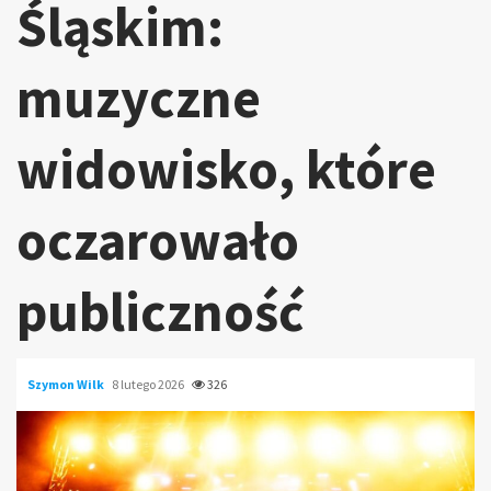
Śląskim:
muzyczne
widowisko, które
oczarowało
publiczność
Szymon Wilk
8 lutego 2026
326