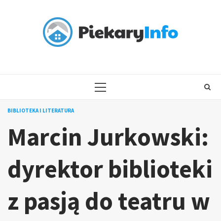
Skip
to
content
PRIMARY
MENU
BIBLIOTEKA I LITERATURA
Marcin Jurkowski:
dyrektor biblioteki
z pasją do teatru w