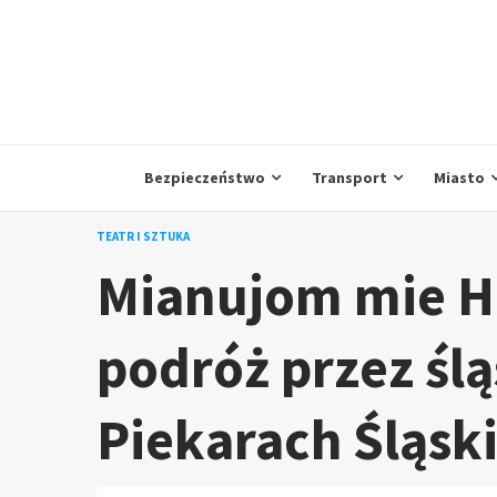
Skip
to
content
Bezpieczeństwo
Transport
Miasto
TEATR I SZTUKA
Mianujom mie H
podróż przez ślą
Piekarach Śląsk