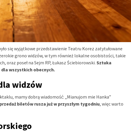
było się wyjątkowe przedstawienie Teatru Korez zatytułowane
erokie grono widzów, w tym również lokalne osobistości, takie
ch, oraz poseł na Sejm RP, Łukasz Ściebiorowski.
Sztuka
 dla wszystkich obecnych.
dla widzów
 spektaklu, mamy dobrą wiadomość: „Mianujom mie Hanka”
przedaż biletów rusza już w przyszłym tygodniu
, więc warto
torskiego