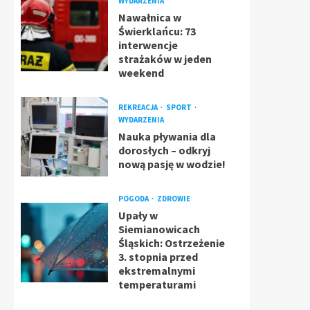
WYDARZENIA
Nawałnica w
Świerklańcu: 73
interwencje
strażaków w jeden
weekend
REKREACJA
SPORT
WYDARZENIA
Nauka pływania dla
dorosłych – odkryj
nową pasję w wodzie!
POGODA
ZDROWIE
Upały w
Siemianowicach
Śląskich: Ostrzeżenie
3. stopnia przed
ekstremalnymi
temperaturami