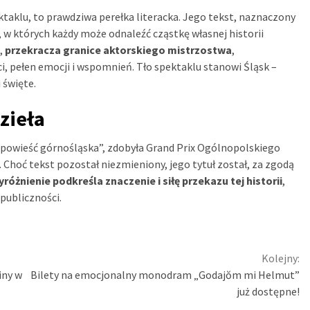
ktaklu, to prawdziwa perełka literacka. Jego tekst, naznaczony
y, w których każdy może odnaleźć cząstkę własnej historii
i,
przekracza granice aktorskiego mistrzostwa
,
 pełen emocji i wspomnień. Tło spektaklu stanowi Śląsk –
 święte.
zieła
Opowieść górnośląska”, zdobyła Grand Prix Ogólnopolskiego
Choć tekst pozostał niezmieniony, jego tytuł został, za zgodą
różnienie podkreśla znaczenie i siłę przekazu tej historii
,
 publiczności.
Kolejny:
iny w
Bilety na emocjonalny monodram „Godajŏm mi Helmut”
już dostępne!