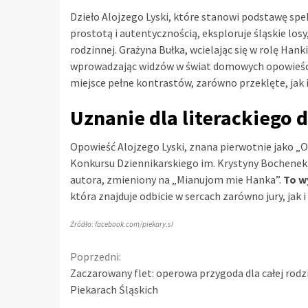
Dzieło Alojzego Lyski, które stanowi podstawę spe
prostotą i autentycznością, eksploruje śląskie los
rodzinnej. Grażyna Bułka, wcielając się w rolę Hank
wprowadzając widzów w świat domowych opowieści,
miejsce pełne kontrastów, zarówno przeklęte, jak i
Uznanie dla literackiego d
Opowieść Alojzego Lyski, znana pierwotnie jako „
Konkursu Dziennikarskiego im. Krystyny Bochenek. 
autora, zmieniony na „Mianujom mie Hanka”.
To wy
która znajduje odbicie w sercach zarówno jury, jak i
Źródło: facebook.com/piekary.sl
Continue
Poprzedni:
Zaczarowany flet: operowa przygoda dla całej rodz
Reading
Piekarach Śląskich