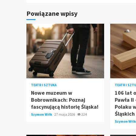
Powiązane wpisy
TEATR I SZTUKA
TEATR I SZT
Nowe muzeum w
106 lat 
Bobrownikach: Poznaj
Pawła II
fascynującą historię Śląska!
Polaku 
Śląskich
Szymon Wilk
27 maja 2026
224
Szymon Wil