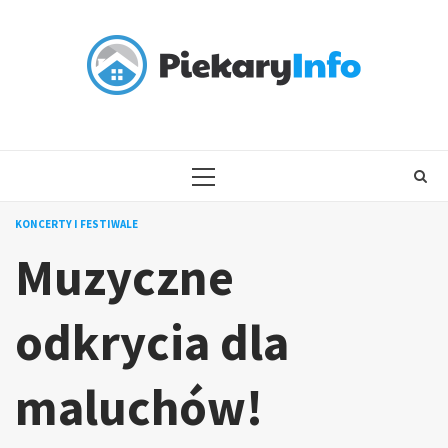
Skip
to
content
PRIMARY
MENU
KONCERTY I FESTIWALE
Muzyczne
odkrycia dla
maluchów!