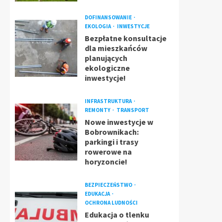
DOFINANSOWANIE
EKOLOGIA
INWESTYCJE
Bezpłatne konsultacje
dla mieszkańców
planujących
ekologiczne
inwestycje!
INFRASTRUKTURA
REMONTY
TRANSPORT
Nowe inwestycje w
Bobrownikach:
parkingi i trasy
rowerowe na
horyzoncie!
BEZPIECZEŃSTWO
EDUKACJA
OCHRONA LUDNOŚCI
Edukacja o tlenku