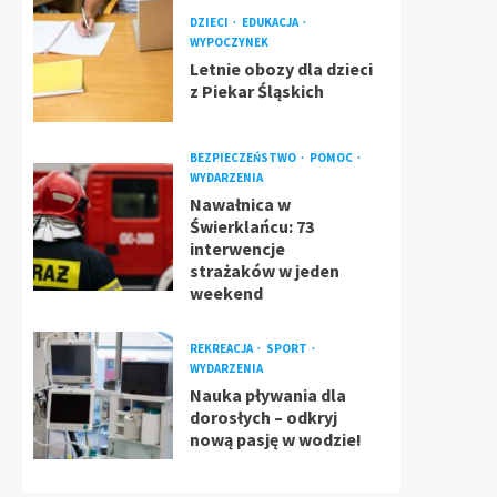
DZIECI
EDUKACJA
WYPOCZYNEK
Letnie obozy dla dzieci
z Piekar Śląskich
BEZPIECZEŃSTWO
POMOC
WYDARZENIA
Nawałnica w
Świerklańcu: 73
interwencje
strażaków w jeden
weekend
REKREACJA
SPORT
WYDARZENIA
Nauka pływania dla
dorosłych – odkryj
nową pasję w wodzie!