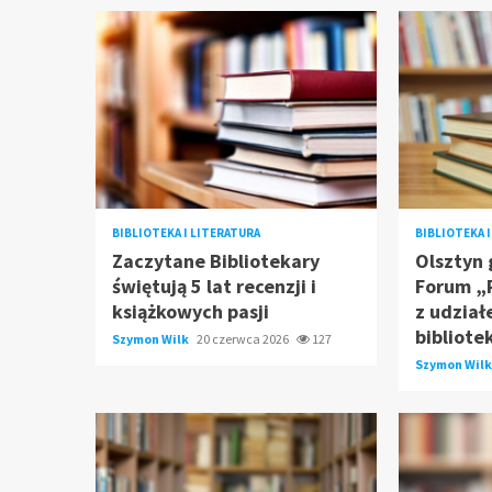
BIBLIOTEKA I LITERATURA
BIBLIOTEKA 
Zaczytane Bibliotekary
Olsztyn 
świętują 5 lat recenzji i
Forum „P
książkowych pasji
z udział
bibliote
Szymon Wilk
20 czerwca 2026
127
Szymon Wil