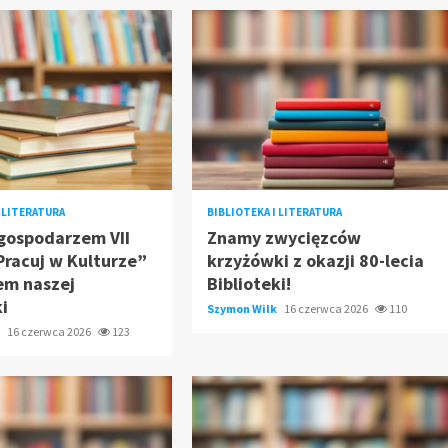
I LITERATURA
BIBLIOTEKA I LITERATURA
gospodarzem VII
Znamy zwycięzców
racuj w Kulturze”
krzyżówki z okazji 80-lecia
em naszej
Biblioteki!
ki
Szymon Wilk
16 czerwca 2026
110
k
16 czerwca 2026
123