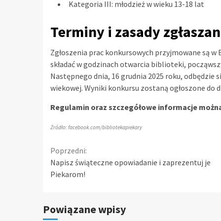
Kategoria III: młodzież w wieku 13-18 lat
Terminy i zasady zgłaszan
Zgłoszenia prac konkursowych przyjmowane są w Bib
składać w godzinach otwarcia biblioteki, począwszy
Następnego dnia, 16 grudnia 2025 roku, odbędzie si
wiekowej. Wyniki konkursu zostaną ogłoszone do dn
Regulamin oraz szczegółowe informacje można z
Źródło: facebook.com/bibliotekapiekary
Continue
Poprzedni:
Napisz świąteczne opowiadanie i zaprezentuj je
Reading
Piekarom!
Powiązane wpisy