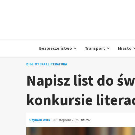
Skip
to
content
Bezpieczeństwo
Transport
Miasto
BIBLIOTEKA I LITERATURA
Napisz list do ś
konkursie liter
Szymon Wilk
28 listopada 2025
292