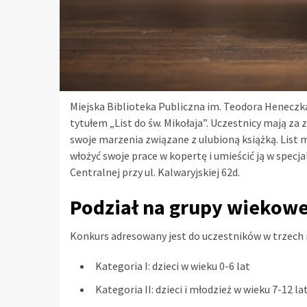
Miejska Biblioteka Publiczna im. Teodora Heneczka
tytułem „List do św. Mikołaja”. Uczestnicy mają za
swoje marzenia związane z ulubioną książką. List 
włożyć swoje prace w kopertę i umieścić ją w specjal
Centralnej przy ul. Kalwaryjskiej 62d.
Podział na grupy wiekow
Konkurs adresowany jest do uczestników w trzech
Kategoria I: dzieci w wieku 0-6 lat
Kategoria II: dzieci i młodzież w wieku 7-12 la