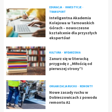
EDUKACJA
INWESTYCJE
TRANSPORT
Inteligentna Akademia
Kolejowa w Tarnowskich
Górach – nowoczesne
kształcenie dla przyszłych
ekspertów!
KULTURA
WYDARZENIA
Zanurz się w literacką
przygodę z „Miłością od
pierwszej strony”!
ORGANIZACJA RUCHU
REMONTY
Nowe zasady ruchu w
Dobieszowicach z powodu
remontu A1