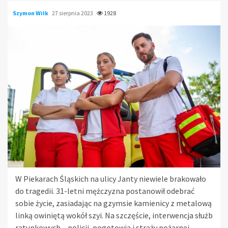
Szymon Wilk
27 sierpnia 2023
1928
W Piekarach Śląskich na ulicy Janty niewiele brakowało
do tragedii. 31-letni mężczyzna postanowił odebrać
sobie życie, zasiadając na gzymsie kamienicy z metalową
linką owiniętą wokół szyi. Na szczęście, interwencja służb
ratunkowych – policji, pogotowia i straży pożarnej –