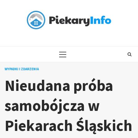
Skip
to
content
PRIMARY
MENU
WYPADKI I ZDARZENIA
Nieudana próba
samobójcza w
Piekarach Śląskich