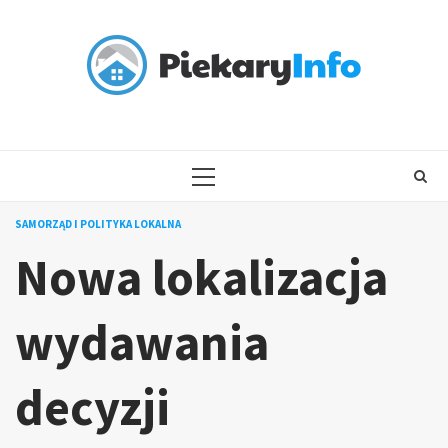
Skip
to
content
PRIMARY
MENU
SAMORZĄD I POLITYKA LOKALNA
Nowa lokalizacja
wydawania
decyzji