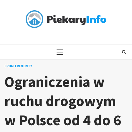
Skip
to
content
PRIMARY
MENU
DROGI I REMONTY
Ograniczenia w
ruchu drogowym
w Polsce od 4 do 6