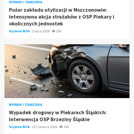
WYPADKI I ZDARZENIA
Pożar zakładu utylizacji w Mszczonowie:
intensywna akcja strażaków z OSP Piekary i
okolicznych jednostek
Szymon Wilk
2 lipca 2026
156
WYPADKI I ZDARZENIA
Wypadek drogowy w Piekarach Śląskich:
Interwencja OSP Brzeziny Śląskie
Szymon Wilk
20 czerwca 2026
164