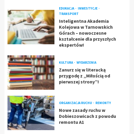
EDUKACJA
INWESTYCJE
TRANSPORT
Inteligentna Akademia
Kolejowa w Tarnowskich
Górach – nowoczesne
kształcenie dla przyszłych
ekspertów!
KULTURA
WYDARZENIA
Zanurz się w literacką
przygodę z „Miłością od
pierwszej strony”!
ORGANIZACJA RUCHU
REMONTY
Nowe zasady ruchu w
Dobieszowicach z powodu
remontu A1