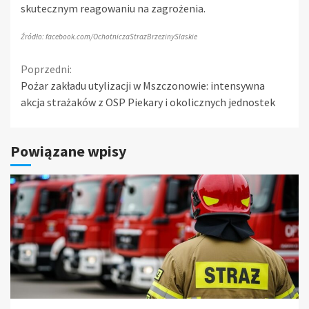
skutecznym reagowaniu na zagrożenia.
Źródło: facebook.com/OchotniczaStrazBrzezinySlaskie
Continue
Poprzedni:
Pożar zakładu utylizacji w Mszczonowie: intensywna
Reading
akcja strażaków z OSP Piekary i okolicznych jednostek
Powiązane wpisy