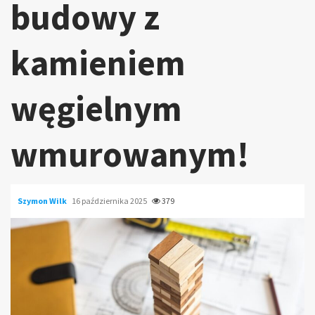
budowy z
kamieniem
węgielnym
wmurowanym!
Szymon Wilk
16 października 2025
379