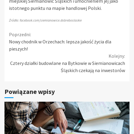
miejskiej Siemianowic Śląskich i umocnieniem jej jako
istotnego punktu na mapie handlowej Polski.
Źródło: facebook.com/siemianowice.dobreboslaskie
Continue
Poprzedni:
Nowy chodnik w Orzechach: lepsza jakość życia dla
Reading
pieszych!
Kolejny:
Cztery działki budowlane na Bytkowie w Siemianowicach
Śląskich czekają na inwestorów
Powiązane wpisy