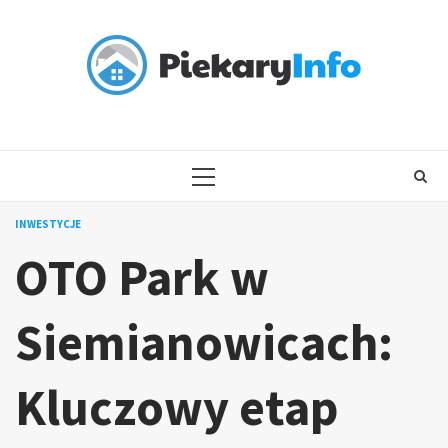
Skip
to
content
PRIMARY
MENU
INWESTYCJE
OTO Park w
Siemianowicach:
Kluczowy etap