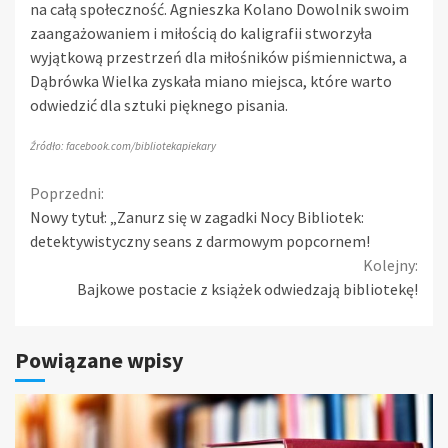
na całą społeczność. Agnieszka Kolano Dowolnik swoim
zaangażowaniem i miłością do kaligrafii stworzyła
wyjątkową przestrzeń dla miłośników piśmiennictwa, a
Dąbrówka Wielka zyskała miano miejsca, które warto
odwiedzić dla sztuki pięknego pisania.
Źródło: facebook.com/bibliotekapiekary
Continue
Poprzedni:
Nowy tytuł: „Zanurz się w zagadki Nocy Bibliotek:
Reading
detektywistyczny seans z darmowym popcornem!
Kolejny:
Bajkowe postacie z książek odwiedzają bibliotekę!
Powiązane wpisy