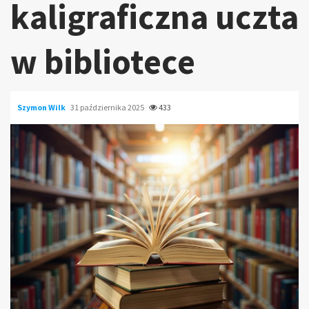
kaligraficzna uczta
w bibliotece
Szymon Wilk
31 października 2025
433