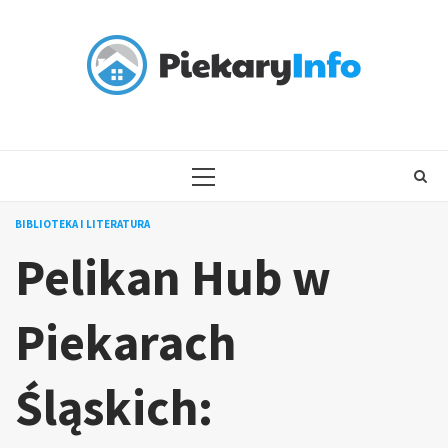
Skip
to
content
PRIMARY
MENU
BIBLIOTEKA I LITERATURA
Pelikan Hub w
Piekarach
Śląskich: