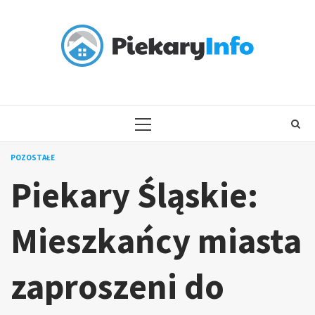
Skip
to
content
PRIMARY
MENU
POZOSTAŁE
Piekary Śląskie:
Mieszkańcy miasta
zaproszeni do