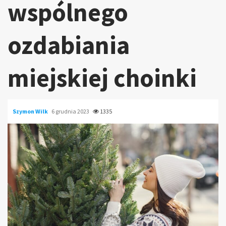
wspólnego
ozdabiania
miejskiej choinki
Szymon Wilk
6 grudnia 2023
1335