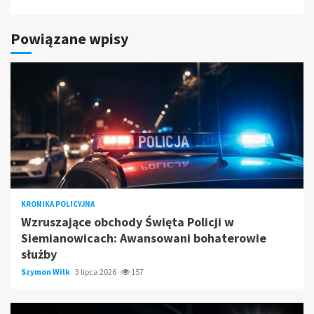
Powiązane wpisy
KRONIKA POLICYJNA
Wzruszające obchody Święta Policji w
Siemianowicach: Awansowani bohaterowie
służby
Szymon Wilk
3 lipca 2026
157