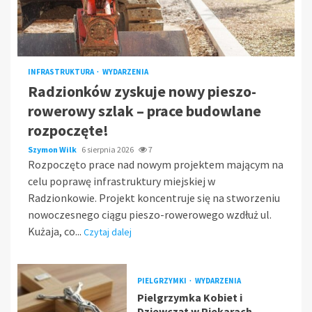
INFRASTRUKTURA
WYDARZENIA
Radzionków zyskuje nowy pieszo-
rowerowy szlak – prace budowlane
rozpoczęte!
Szymon Wilk
6 sierpnia 2026
7
Rozpoczęto prace nad nowym projektem mającym na
celu poprawę infrastruktury miejskiej w
Radzionkowie. Projekt koncentruje się na stworzeniu
nowoczesnego ciągu pieszo-rowerowego wzdłuż ul.
Kużaja, co...
Czytaj dalej
PIELGRZYMKI
WYDARZENIA
Pielgrzymka Kobiet i
Dziewcząt w Piekarach