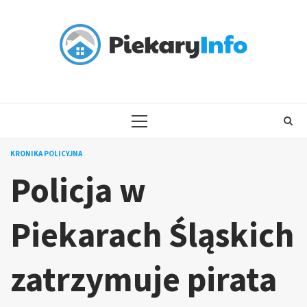
Skip
to
content
PRIMARY
MENU
KRONIKA POLICYJNA
Policja w
Piekarach Śląskich
zatrzymuje pirata