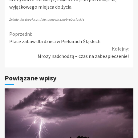
wyjątkowego miejsca do życia.
Źródło: facebook.com/siemianowice.dobreboslaskie
Continue
Poprzedni:
Place zabaw dla dzieci w Piekarach Śląskich
Reading
Kolejny:
Mrozy nadchodzą – czas na zabezpieczenie!
Powiązane wpisy