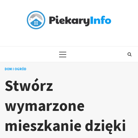
Skip
to
content
PRIMARY
MENU
DOM I OGRÓD
Stwórz
wymarzone
mieszkanie dzięki