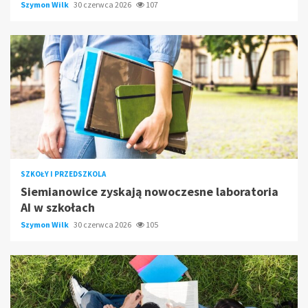
Szymon Wilk
30 czerwca 2026
107
SZKOŁY I PRZEDSZKOLA
Siemianowice zyskają nowoczesne laboratoria
AI w szkołach
Szymon Wilk
30 czerwca 2026
105