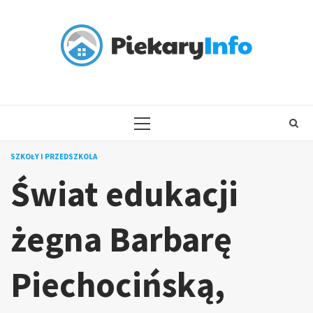
Skip
to
content
PRIMARY
MENU
SZKOŁY I PRZEDSZKOLA
Świat edukacji
żegna Barbarę
Piechocińską,