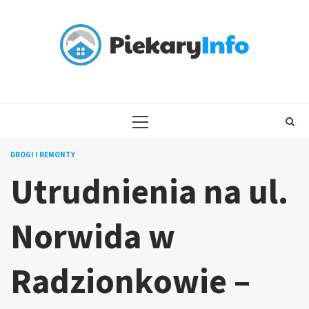
Skip
to
content
PRIMARY
MENU
DROGI I REMONTY
Utrudnienia na ul.
Norwida w
Radzionkowie –