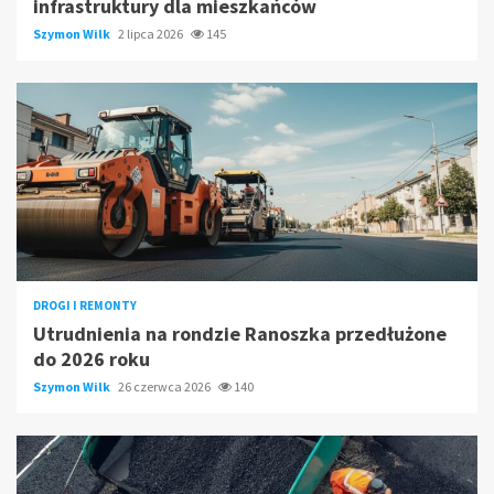
infrastruktury dla mieszkańców
Szymon Wilk
2 lipca 2026
145
DROGI I REMONTY
Utrudnienia na rondzie Ranoszka przedłużone
do 2026 roku
Szymon Wilk
26 czerwca 2026
140