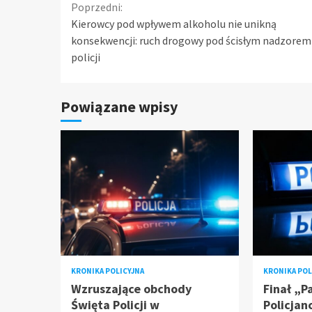
Continue
Poprzedni:
Kierowcy pod wpływem alkoholu nie unikną
Reading
konsekwencji: ruch drogowy pod ścisłym nadzorem
policji
Powiązane wpisy
KRONIKA POLICYJNA
KRONIKA POL
Wzruszające obchody
Finał „P
Święta Policji w
Policjan