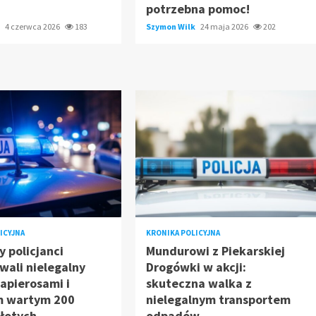
potrzebna pomoc!
k
4 czerwca 2026
183
Szymon Wilk
24 maja 2026
202
ICYJNA
KRONIKA POLICYJNA
y policjanci
Mundurowi z Piekarskiej
wali nielegalny
Drogówki w akcji:
apierosami i
skuteczna walka z
m wartym 200
nielegalnym transportem
złotych
odpadów