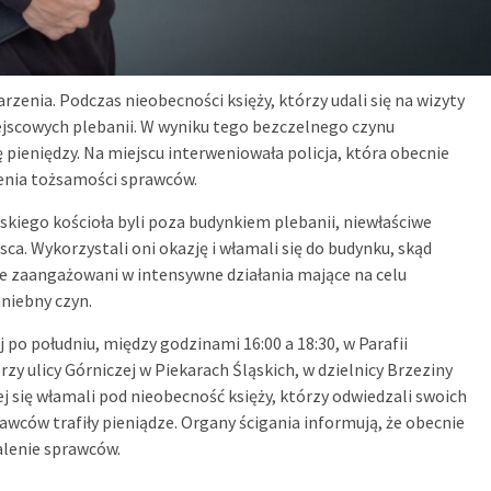
zenia. Podczas nieobecności księży, którzy udali się na wizyty
ejscowych plebanii. W wyniku tego bezczelnego czynu
pieniędzy. Na miejscu interweniowała policja, która obecnie
lenia tożsamości sprawców.
kiego kościoła byli poza budynkiem plebanii, niewłaściwe
ca. Wykorzystali oni okazję i włamali się do budynku, skąd
nie zaangażowani w intensywne działania mające na celu
niebny czyn.
po południu, między godzinami 16:00 a 18:30, w Parafii
y ulicy Górniczej w Piekarach Śląskich, w dzielnicy Brzeziny
j się włamali pod nieobecność księży, którzy odwiedzali swoich
awców trafiły pieniądze. Organy ścigania informują, że obecnie
alenie sprawców.