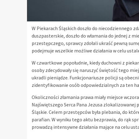
W Piekarach Śląskich doszło do niecodziennego zdar
duszpasterskie, doszło do włamania do jednej z mi
przestępczego, sprawcy zdołali ukraść pewną sumę 
podejmuje wszelkie możliwe działania w celu usta
W czwartkowe popołudnie, kiedy duchowni z piekars
osoby zdecydowały się naruszyć świętość tego miejs
ukradli pieniądze. Funkcjonariusze policji są obec
zidentyfikowanie osób odpowiedzialnych za ten ha
Okoliczności złamania prawa miały miejsce wczoraj 
Najświętszego Serca Pana Jezusa zlokalizowanej prz
Śląskie. Celem przestępców była plebania, do które
parafian. W wyniku tego aktu bezprawia, do rąk spr
prowadzą intensywne działania mające na celu ust