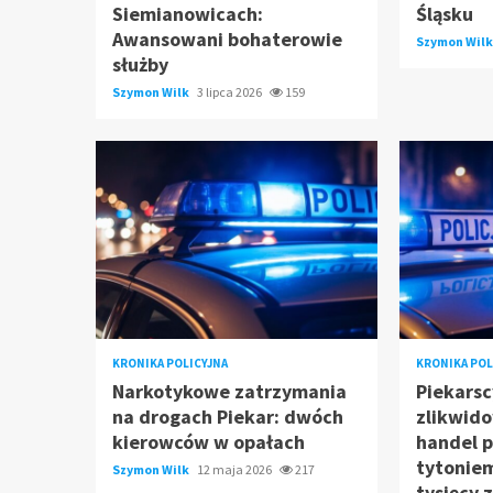
Siemianowicach:
Śląsku
Awansowani bohaterowie
Szymon Wil
służby
Szymon Wilk
3 lipca 2026
159
KRONIKA POLICYJNA
KRONIKA POL
Narkotykowe zatrzymania
Piekarsc
na drogach Piekar: dwóch
zlikwido
kierowców w opałach
handel p
tytonie
Szymon Wilk
12 maja 2026
217
tysięcy 