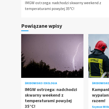
IMGW ostrzega: nadchodzi skwarny weekend z
Reading
temperaturami powyżej 35°C!
Powiązane wpisy
ŚRODOWISKO I EKOLOGIA
ŚRODOWISKO 
IMGW ostrzega: nadchodzi
Kampani
skwarny weekend z
wypalani
temperaturami powyżej
razem!
35°C!
Szymon Wil