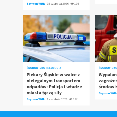
Szymon Wilk
25 czerwca 2026
126
ŚRODOWISKO I EKOLOGIA
ŚRODOWISKO 
Piekary Śląskie w walce z
Wypalani
nielegalnym transportem
zagrożen
odpadów: Policja i władze
środowis
miasta łączą siły
Szymon Wil
Szymon Wilk
1 kwietnia 2026
197