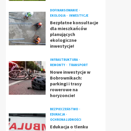
DOFINANSOWANIE
EKOLOGIA
INWESTYCJE
Bezpłatne konsultacje
dla mieszkańców
planujących
ekologiczne
inwestycje!
INFRASTRUKTURA
REMONTY
TRANSPORT
Nowe inwestycje w
Bobrownikach:
parkingi i trasy
rowerowe na
horyzoncie!
BEZPIECZEŃSTWO
EDUKACJA
OCHRONA LUDNOŚCI
Edukacja o tlenku