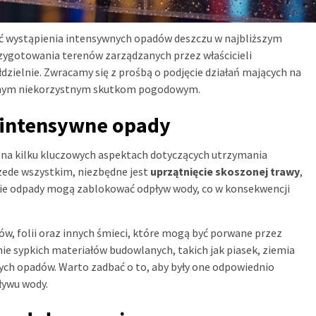
 wystąpienia intensywnych opadów deszczu w najbliższym
przygotowania terenów zarządzanych przez właścicieli
zielnie. Zwracamy się z prośbą o podjęcie działań mających na
innym niekorzystnym skutkom pogodowym.
 intensywne opady
ę na kilku kluczowych aspektach dotyczących utrzymania
rzede wszystkim, niezbędne jest
uprzątnięcie skoszonej trawy
,
Takie odpady mogą zablokować odpływ wody, co w konsekwencji
w, folii oraz innych śmieci, które mogą być porwane przez
nie sypkich materiałów budowlanych, takich jak piasek, ziemia
cych opadów. Warto zadbać o to, aby były one odpowiednio
ływu wody.