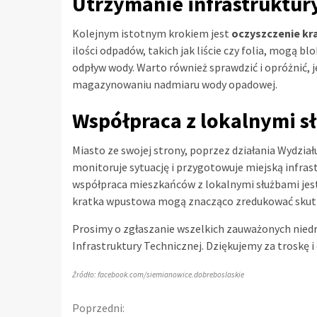
Utrzymanie infrastruktu
Kolejnym istotnym krokiem jest
oczyszczenie k
ilości odpadów, takich jak liście czy folia, mogą 
odpływ wody. Warto również sprawdzić i opróżnić, 
magazynowaniu nadmiaru wody opadowej.
Współpraca z lokalnymi s
Miasto ze swojej strony, poprzez działania Wydział
monitoruje sytuację i przygotowuje miejską infra
współpraca mieszkańców z lokalnymi służbami jest
kratka wpustowa mogą znacząco zredukować skutk
Prosimy o zgłaszanie wszelkich zauważonych niedr
Infrastruktury Technicznej. Dziękujemy za troskę 
Źródło: facebook.com/siemianowice.dobreboslaskie
Continue
Poprzedni: