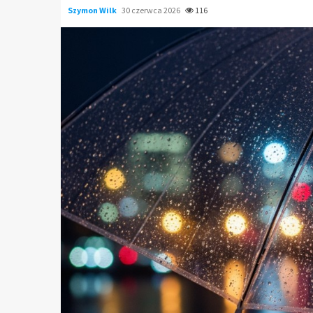
Szymon Wilk
30 czerwca 2026
116