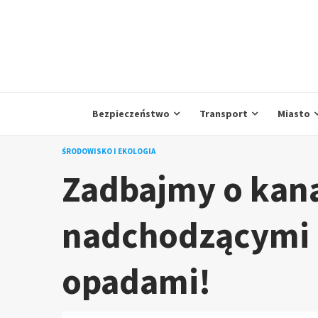
Skip
to
content
Bezpieczeństwo
Transport
Miasto
ŚRODOWISKO I EKOLOGIA
Zadbajmy o kana
nadchodzącymi
opadami!