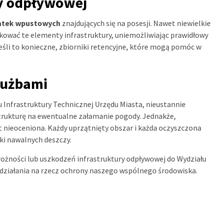
ry odpływowej
ratek wpustowych
znajdujących się na posesji. Nawet niewielkie
blokować te elementy infrastruktury, uniemożliwiając prawidłowy
jeśli to konieczne, zbiorniki retencyjne, które mogą pomóc w
łużbami
u Infrastruktury Technicznej Urzędu Miasta, nieustannie
strukturę na ewentualne załamanie pogody. Jednakże,
 nieoceniona. Każdy uprzątnięty obszar i każda oczyszczona
i nawalnych deszczy.
ożności lub uszkodzeń infrastruktury odpływowej do Wydziału
i działania na rzecz ochrony naszego wspólnego środowiska.