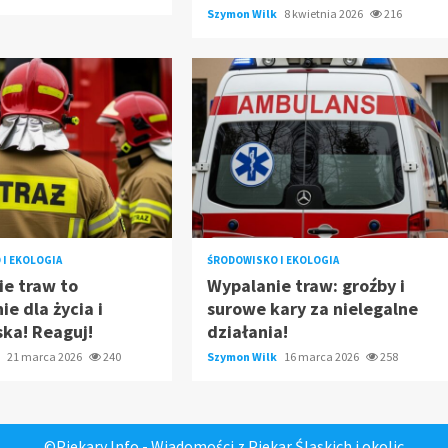
Szymon Wilk
8 kwietnia 2026
216
I EKOLOGIA
ŚRODOWISKO I EKOLOGIA
e traw to
Wypalanie traw: groźby i
ie dla życia i
surowe kary za nielegalne
ka! Reaguj!
działania!
k
21 marca 2026
240
Szymon Wilk
16 marca 2026
258
©Piekary Info - Wiadomości z Piekar Śląskich i okolic