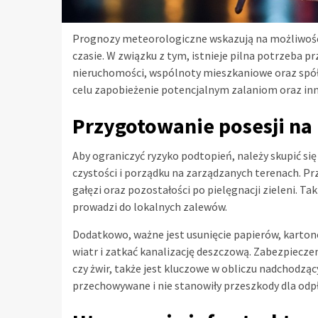
Prognozy meteorologiczne wskazują na możliwość
czasie. W związku z tym, istnieje pilna potrzeba 
nieruchomości, wspólnoty mieszkaniowe oraz spółd
celu zapobieżenie potencjalnym zalaniom oraz 
Przygotowanie posesji na
Aby ograniczyć ryzyko podtopień, należy skupić si
czystości i porządku na zarządzanych terenach. P
gałęzi oraz pozostałości po pielęgnacji zieleni. 
prowadzi do lokalnych zalewów.
Dodatkowo, ważne jest usunięcie papierów, kartonó
wiatr i zatkać kanalizację deszczową. Zabezpiecze
czy żwir, także jest kluczowe w obliczu nadchodzą
przechowywane i nie stanowiły przeszkody dla odp