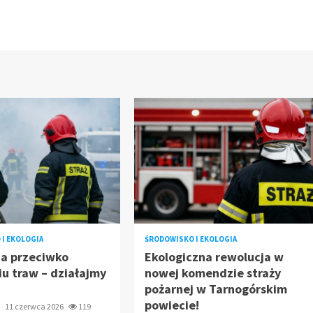
I EKOLOGIA
ŚRODOWISKO I EKOLOGIA
a przeciwko
Ekologiczna rewolucja w
u traw – działajmy
nowej komendzie straży
pożarnej w Tarnogórskim
powiecie!
k
11 czerwca 2026
119