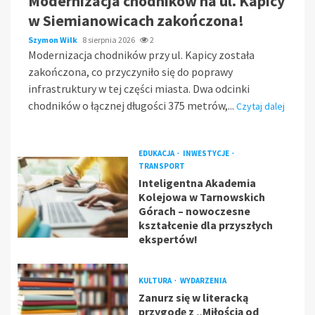
Modernizacja chodników na ul. Kapicy
w Siemianowicach zakończona!
Szymon Wilk
8 sierpnia 2026
2
Modernizacja chodników przy ul. Kapicy została
zakończona, co przyczyniło się do poprawy
infrastruktury w tej części miasta. Dwa odcinki
chodników o łącznej długości 375 metrów,...
Czytaj dalej
EDUKACJA
INWESTYCJE
TRANSPORT
Inteligentna Akademia
Kolejowa w Tarnowskich
Górach – nowoczesne
kształcenie dla przyszłych
ekspertów!
KULTURA
WYDARZENIA
Zanurz się w literacką
przygodę z „Miłością od