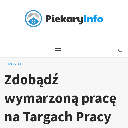
Skip
to
content
PRIMARY
MENU
PORADNIKI
Zdobądź
wymarzoną pracę
na Targach Pracy