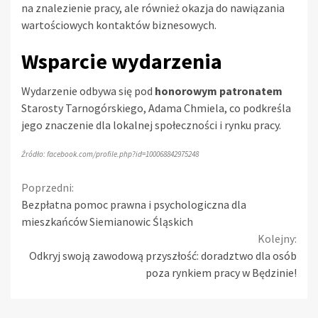
na znalezienie pracy, ale również okazja do nawiązania
wartościowych kontaktów biznesowych.
Wsparcie wydarzenia
Wydarzenie odbywa się pod
honorowym patronatem
Starosty Tarnogórskiego, Adama Chmiela, co podkreśla
jego znaczenie dla lokalnej społeczności i rynku pracy.
Źródło: facebook.com/profile.php?id=100068842975248
Continue
Poprzedni:
Bezpłatna pomoc prawna i psychologiczna dla
Reading
mieszkańców Siemianowic Śląskich
Kolejny:
Odkryj swoją zawodową przyszłość: doradztwo dla osób
poza rynkiem pracy w Będzinie!