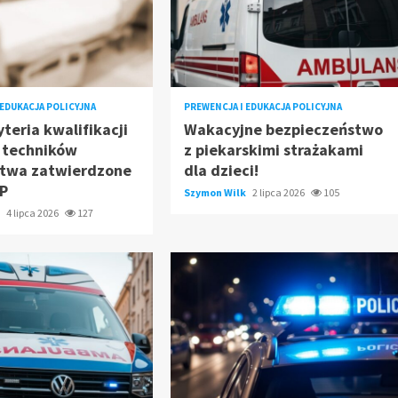
 EDUKACJA POLICYJNA
PREWENCJA I EDUKACJA POLICYJNA
teria kwalifikacji
Wakacyjne bezpieczeństwo
y techników
z piekarskimi strażakami
ctwa zatwierdzone
dla dzieci!
SP
Szymon Wilk
2 lipca 2026
105
k
4 lipca 2026
127