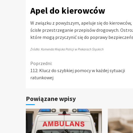
Apel do kierowców
W związku z powyższym, apeluje się do kierowców,
ścisłe przestrzeganie przepisów drogowych. Ostro
które mogą przyczynić się do poprawy bezpieczeń
Źródło: Komenda Miejska Policji w Piekarach Śląskich
Continue
Poprzedni:
112: Klucz do szybkiej pomocy w każdej sytuacji
Reading
ratunkowej
Powiązane wpisy