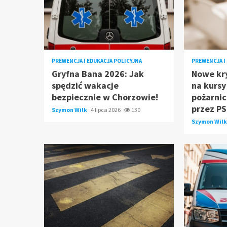
PREWENCJA I EDUKACJA POLICYJNA
PREWENCJA I
Gryfna Bana 2026: Jak
Nowe kry
spędzić wakacje
na kurs
bezpiecznie w Chorzowie!
pożarni
przez P
Szymon Wilk
4 lipca 2026
130
Szymon Wil