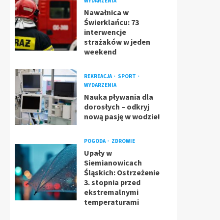
WYDARZENIA
Nawałnica w
Świerklańcu: 73
interwencje
strażaków w jeden
weekend
REKREACJA
SPORT
WYDARZENIA
Nauka pływania dla
dorosłych – odkryj
nową pasję w wodzie!
POGODA
ZDROWIE
Upały w
Siemianowicach
Śląskich: Ostrzeżenie
3. stopnia przed
ekstremalnymi
temperaturami