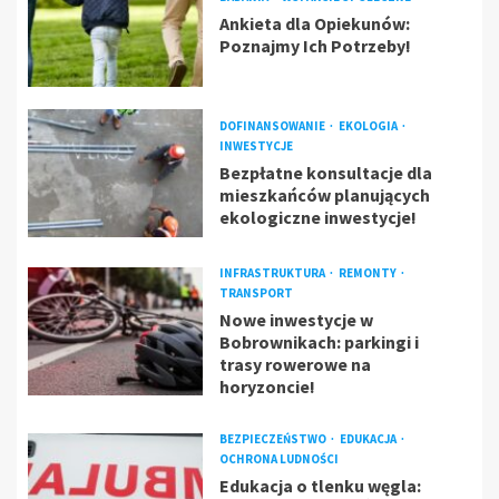
Ankieta dla Opiekunów:
Poznajmy Ich Potrzeby!
DOFINANSOWANIE
EKOLOGIA
INWESTYCJE
Bezpłatne konsultacje dla
mieszkańców planujących
ekologiczne inwestycje!
INFRASTRUKTURA
REMONTY
TRANSPORT
Nowe inwestycje w
Bobrownikach: parkingi i
trasy rowerowe na
horyzoncie!
BEZPIECZEŃSTWO
EDUKACJA
OCHRONA LUDNOŚCI
Edukacja o tlenku węgla: