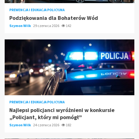
PREWENCJA I EDUKACJA POLICYJNA
Podziękowania dla Bohaterów Wód
Szymon Wilk
29 czerwca 2026
142
PREWENCJA I EDUKACJA POLICYJNA
Najlepsi policjanci wyróżnieni w konkursie
„Policjant, który mi pomógł”
Szymon Wilk
24 czerwca 2026
182