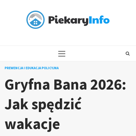
Skip
to
content
PRIMARY
MENU
PREWENCJA I EDUKACJA POLICYJNA
Gryfna Bana 2026:
Jak spędzić
wakacje