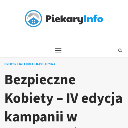
Skip
to
content
PRIMARY
MENU
PREWENCJA I EDUKACJA POLICYJNA
Bezpieczne
Kobiety – IV edycja
kampanii w