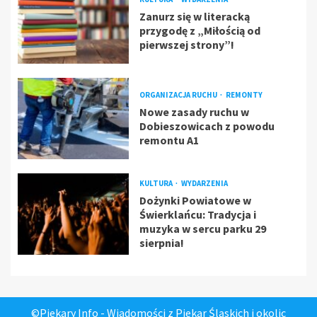
Zanurz się w literacką
przygodę z „Miłością od
pierwszej strony”!
ORGANIZACJA RUCHU
REMONTY
Nowe zasady ruchu w
Dobieszowicach z powodu
remontu A1
KULTURA
WYDARZENIA
Dożynki Powiatowe w
Świerklańcu: Tradycja i
muzyka w sercu parku 29
sierpnia!
©Piekary Info - Wiadomości z Piekar Śląskich i okolic