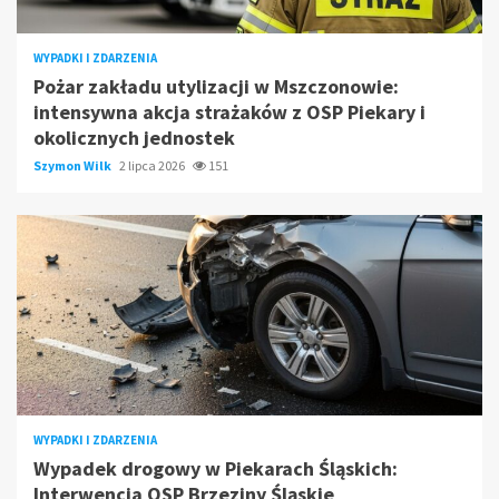
WYPADKI I ZDARZENIA
Pożar zakładu utylizacji w Mszczonowie:
intensywna akcja strażaków z OSP Piekary i
okolicznych jednostek
Szymon Wilk
2 lipca 2026
151
WYPADKI I ZDARZENIA
Wypadek drogowy w Piekarach Śląskich:
Interwencja OSP Brzeziny Śląskie