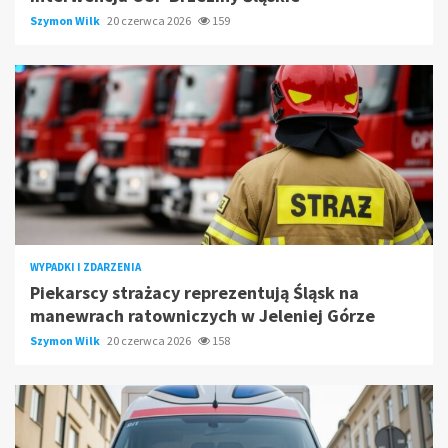
Szymon Wilk
20 czerwca 2026
159
WYPADKI I ZDARZENIA
Piekarscy strażacy reprezentują Śląsk na
manewrach ratowniczych w Jeleniej Górze
Szymon Wilk
20 czerwca 2026
158