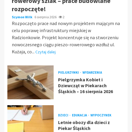
rowerowy szlak – prace budowlane
rozpoczęte!
Szymon Wilk
6 sierpnia 2026
2
Rozpoczęto prace nad nowym projektem mającym na
celu poprawę infrastruktury miejskiej w
Radzionkowie. Projekt koncentruje się na stworzeniu
nowoczesnego ciągu pieszo-rowerowego wzdłuż ul.
Kużaja, co...
Czytaj dalej
PIELGRZYMKI
WYDARZENIA
Pielgrzymka Kobiet i
Dziewcząt w Piekarach
Śląskich – 16 sierpnia 2026
DZIECI
EDUKACJA
WYPOCZYNEK
Letnie obozy dla dzieci z
Piekar Śląskich