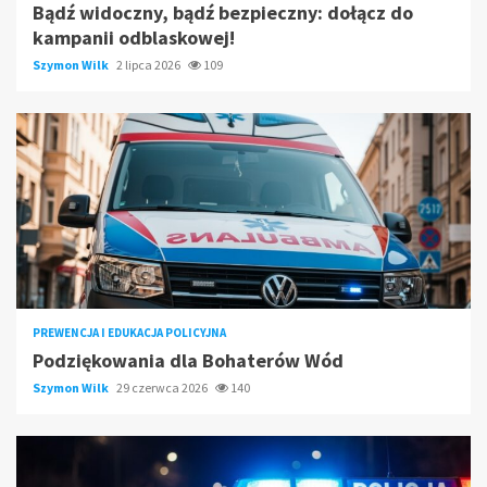
Bądź widoczny, bądź bezpieczny: dołącz do
kampanii odblaskowej!
Szymon Wilk
2 lipca 2026
109
PREWENCJA I EDUKACJA POLICYJNA
Podziękowania dla Bohaterów Wód
Szymon Wilk
29 czerwca 2026
140