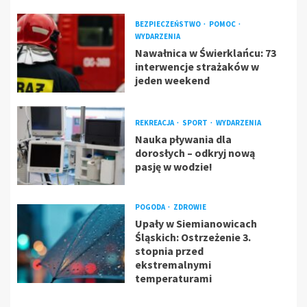
BEZPIECZEŃSTWO
POMOC
WYDARZENIA
Nawałnica w Świerklańcu: 73
interwencje strażaków w
jeden weekend
REKREACJA
SPORT
WYDARZENIA
Nauka pływania dla
dorosłych – odkryj nową
pasję w wodzie!
POGODA
ZDROWIE
Upały w Siemianowicach
Śląskich: Ostrzeżenie 3.
stopnia przed
ekstremalnymi
temperaturami