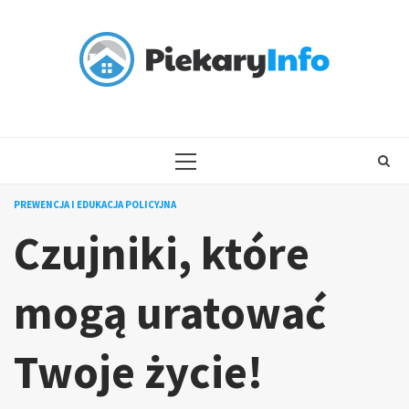
Skip
to
content
PRIMARY
MENU
PREWENCJA I EDUKACJA POLICYJNA
Czujniki, które
mogą uratować
Twoje życie!