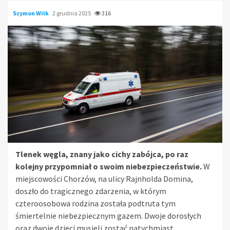
Szymon Wilk
2 grudnia 2025
316
Tlenek węgla, znany jako cichy zabójca, po raz
kolejny przypomniał o swoim niebezpieczeństwie.
W
miejscowości Chorzów, na ulicy Rajnholda Domina,
doszło do tragicznego zdarzenia, w którym
czteroosobowa rodzina została podtruta tym
śmiertelnie niebezpiecznym gazem. Dwoje dorosłych
oraz dwoje dzieci musieli zostać natychmiast