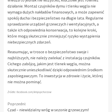
Wiedza to jednak nie wszystko; kluczowe jest również
działanie. Montaż czujników dymu i tlenku węgla nie
wymaga dużych nakładów finansowych, a może zapewnić
spokój ducha i bezpieczeństwo na długie lata. Regularne
sprawdzanie urządzeń grzewczych i wentylacyjnych, a
także ich odpowiednia konserwacja, to kolejne kroki,
które mogą skutecznie zmniejszyć ryzyko wystąpienia
niebezpiecznych zdarzeń.
Reasumując, w trosce o bezpieczeństwo swoje i
najbliższych, nie należy zwlekać z instalacją czujników.
Cichego zabójcę, jakim jest tlenek węgla, można
skutecznie unieszkodliwić dzięki odpowiednim środkom
zapobiegawczym. To inwestycja w zdrowie i życie, której
nie można pominąć.
Źródło: facebook.com/kmpspchorzow
Continue
Poprzedni:
Czad – niewidzialny wróg w sezonie grzewczym!