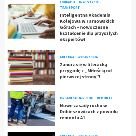
EDUKACJA
INWESTYCJE
TRANSPORT
Inteligentna Akademia
Kolejowa w Tarnowskich
Górach – nowoczesne
kształcenie dla przyszłych
ekspertów!
KULTURA
WYDARZENIA
Zanurz się w literacką
przygodę z „Miłością od
pierwszej strony”!
ORGANIZACJA RUCHU
REMONTY
Nowe zasady ruchu w
Dobieszowicach z powodu
remontu A1
KULTURA
WYDARZENIA