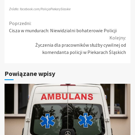
Źródło: facebook.com/PolicjaPiekarySlaskie
Continue
Poprzedni:
Cisza w mundurach: Niewidzialni bohaterowie Policji
Reading
Kolejny:
Życzenia dla pracowników służby cywilnej od
komendanta policji w Piekarach Śląskich
Powiązane wpisy