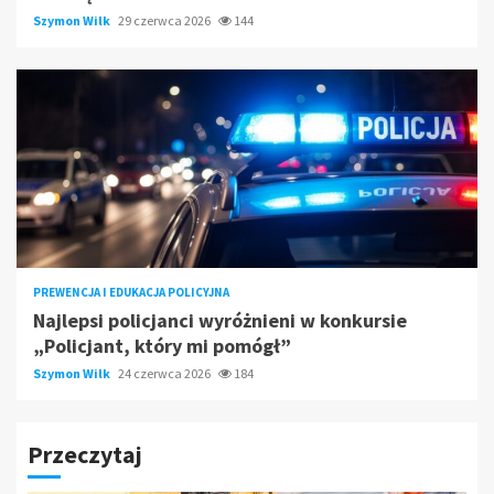
Szymon Wilk
29 czerwca 2026
144
PREWENCJA I EDUKACJA POLICYJNA
Najlepsi policjanci wyróżnieni w konkursie
„Policjant, który mi pomógł”
Szymon Wilk
24 czerwca 2026
184
Przeczytaj