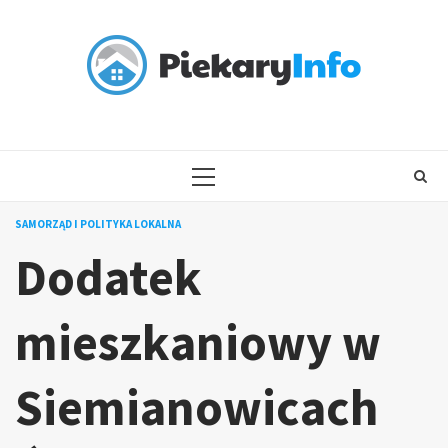
Skip
to
content
PRIMARY
MENU
SAMORZĄD I POLITYKA LOKALNA
Dodatek
mieszkaniowy w
Siemianowicach