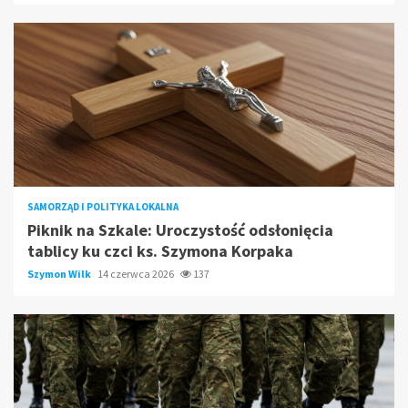
SAMORZĄD I POLITYKA LOKALNA
Piknik na Szkale: Uroczystość odsłonięcia
tablicy ku czci ks. Szymona Korpaka
Szymon Wilk
14 czerwca 2026
137