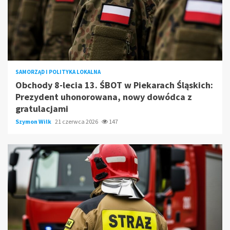
SAMORZĄD I POLITYKA LOKALNA
Obchody 8-lecia 13. ŚBOT w Piekarach Śląskich:
Prezydent uhonorowana, nowy dowódca z
gratulacjami
Szymon Wilk
21 czerwca 2026
147