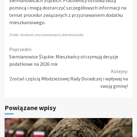
Siemianowicach Śląskich. Pracownicy ośrodka służą
pomocą i mogą dostarczyć szczegółowych informacji na
temat procedur związanych z przyznawaniem dodatku
mieszkaniowego.
Źródło: facebook.com/siemianowice.dobreboslaskie
Continue
Poprzedni:
Siemianowice Śląskie: Mieszkańcy otrzymują decyzje
Reading
podatkowe na 2026 rok
Kolejny:
Zostań częścią Młodzieżowej Rady Doradczej i wpływaj na
swoją gminę!
Powiązane wpisy