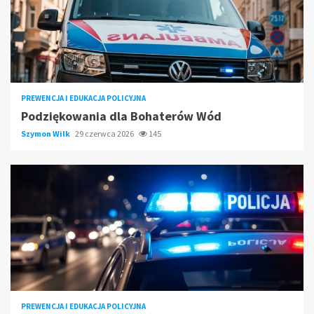
PREWENCJA I EDUKACJA POLICYJNA
Podziękowania dla Bohaterów Wód
Szymon Wilk
29 czerwca 2026
145
PREWENCJA I EDUKACJA POLICYJNA