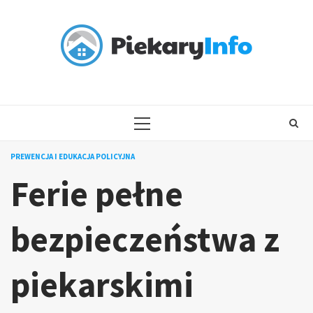
Skip
to
content
PRIMARY
MENU
PREWENCJA I EDUKACJA POLICYJNA
Ferie pełne
bezpieczeństwa z
piekarskimi