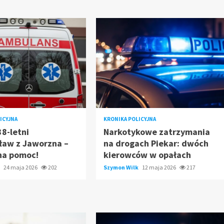
ICYJNA
KRONIKA POLICYJNA
38-letni
Narkotykowe zatrzymania
ław z Jaworzna –
na drogach Piekar: dwóch
na pomoc!
kierowców w opałach
k
24 maja 2026
202
Szymon Wilk
12 maja 2026
217