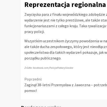
Reprezentacja regionaln
Zwycięska para z finału wojewódzkiego zdobędzie 
wydarzenie jest nie tylko prestiżowe, ale także s
funkcjonariuszami z całego kraju. Taka rywalizacj
pracy policji.
Wszystkim uczestnikom życzymy powodzenia w nadc
ale także ducha zespołowego, który jest nieodłącz
społeczeństwa dla takich wydarzeń pokazuje, jak w
porządku publicznego.
Źródło: facebook.com/PolicjaPiekarySlaskie
Continue
Poprzedni:
Zaginął 38-letni Przemysław z Jaworzna – potrze
Reading
pomoc!