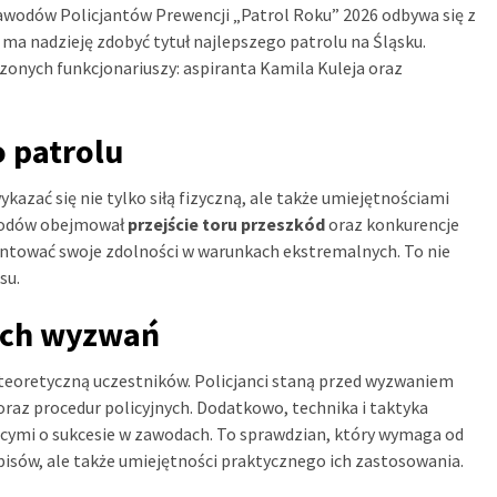
wodów Policjantów Prewencji „Patrol Roku” 2026 odbywa się z
ma nadzieję zdobyć tytuł najlepszego patrolu na Śląsku.
zonych funkcjonariuszy: aspiranta Kamila Kuleja oraz
o patrolu
zać się nie tylko siłą fizyczną, ale także umiejętnościami
awodów obejmował
przejście toru przeszkód
oraz konkurencje
zentować swoje zdolności w warunkach ekstremalnych. To nie
su.
ych wyzwań
 teoretyczną uczestników. Policjanci staną przed wyzwaniem
oraz procedur policyjnych. Dodatkowo, technika i taktyka
cymi o sukcesie w zawodach. To sprawdzian, który wymaga od
pisów, ale także umiejętności praktycznego ich zastosowania.