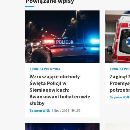
Powiązane wpisy
KRONIKA POLICYJNA
KRONIKA POL
Wzruszające obchody
Zaginął 
Święta Policji w
Przemys
Siemianowicach:
potrzeb
Awansowani bohaterowie
Szymon Wil
służby
Szymon Wilk
3 lipca 2026
159