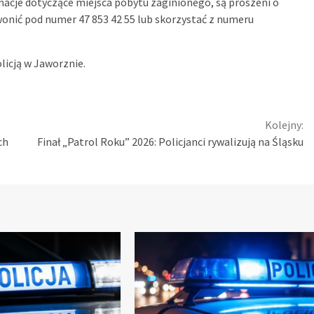
macje dotyczące miejsca pobytu zaginionego, są proszeni o
onić pod numer 47 853 42 55 lub skorzystać z numeru
licją w Jaworznie.
Kolejny:
ch
Finał „Patrol Roku” 2026: Policjanci rywalizują na Śląsku