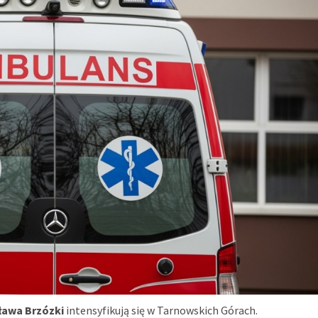
ława Brzózki
intensyfikują się w Tarnowskich Górach.