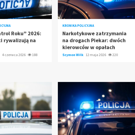
ICYJNA
KRONIKA POLICYJNA
atrol Roku” 2026:
Narkotykowe zatrzymania
ci rywalizują na
na drogach Piekar: dwóch
kierowców w opałach
k
4 czerwca 2026
188
Szymon Wilk
12 maja 2026
220