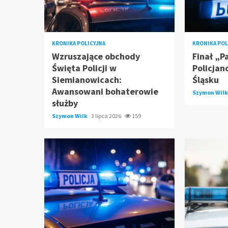
KRONIKA POLICYJNA
KRONIKA POL
Wzruszające obchody
Finał „P
Święta Policji w
Policjan
Siemianowicach:
Śląsku
Awansowani bohaterowie
Szymon Wil
służby
Szymon Wilk
3 lipca 2026
159