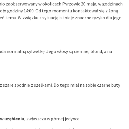
tnio zaobserwowany w okolicach Pyrzowic 20 maja, w godzinach
koło godziny 14:00. Od tego momentu kontaktował się z żoną
eń temu. W związku z sytuacją istnieje znaczne ryzyko dla jego
da normalną sylwetkę. Jego włosy są ciemne, blond, a na
az szare spodnie z szelkami. Do tego miał na sobie czarne buty
 w uzębieniu
, zwłaszcza w górnej jedynce.