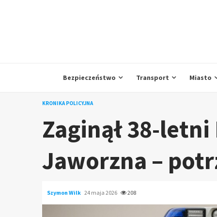
Skip
to
content
Bezpieczeństwo
Transport
Miasto
KRONIKA POLICYJNA
Zaginął 38-letn
Jaworzna – pot
Szymon Wilk
24 maja 2026
208