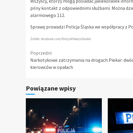
Wszyscy, którzy mogą posiadać jakiekolwiek infor
pilny kontakt z odpowiednimi służbami. Można dzw
alarmowego 112.
Sprawę prowadzi Policja Śląska we współpracy z Po
Źródło: facebook.com/PolicjaPiekarySlaskie
Continue
Poprzedni:
Narkotykowe zatrzymania na drogach Piekar: dwó
Reading
kierowców w opałach
Powiązane wpisy