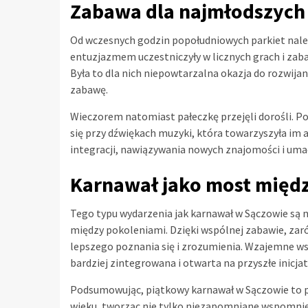
Zabawa dla najmłodszych 
Od wczesnych godzin popołudniowych parkiet należ
entuzjazmem uczestniczyły w licznych grach i zaba
Była to dla nich niepowtarzalna okazja do rozwij
zabawę.
Wieczorem natomiast pałeczkę przejęli dorośli. P
się przy dźwiękach muzyki, która towarzyszyła im 
integracji, nawiązywania nowych znajomości i umacn
Karnawał jako most międ
Tego typu wydarzenia jak karnawał w Sączowie są
między pokoleniami. Dzięki wspólnej zabawie, zar
lepszego poznania się i zrozumienia. Wzajemne wspa
bardziej zintegrowana i otwarta na przyszłe inicjat
Podsumowując, piątkowy karnawał w Sączowie to pr
wieku, tworząc nie tylko niezapomniane wspomnieni