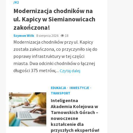
/H2
Modernizacja chodników na
ul. Kapicy w Siemianowicach
zakończona!
Szymon Wilk
8 sierpnia 2026
18
Modernizacja chodników przy ul. Kapicy
została zakończona, co przyczyniło się do
poprawy infrastruktury w tej części
miasta. Dwa odcinki chodników o łącznej
długości 375 metrów,...
Czytaj dalej
EDUKACJA
INWESTYCJE
TRANSPORT
Inteligentna
Akademia Kolejowa w
Tarnowskich Górach –
nowoczesne
kształcenie dla
przyszłych ekspertów!