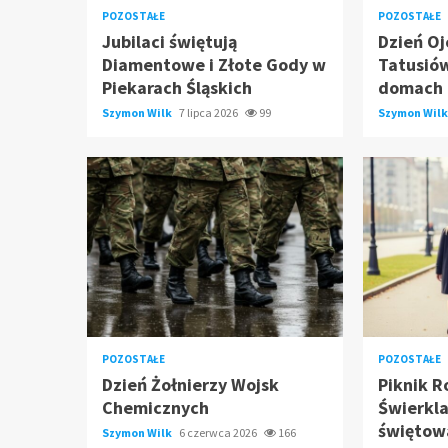
POZOSTAŁE
POZOSTAŁE
Jubilaci świętują
Dzień Oj
Diamentowe i Złote Gody w
Tatusió
Piekarach Śląskich
domach
Szymon Wilk
7 lipca 2026
99
Szymon Wil
POZOSTAŁE
POZOSTAŁE
Dzień Żołnierzy Wojsk
Piknik R
Chemicznych
Świerkl
świętow
Szymon Wilk
6 czerwca 2026
166