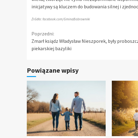
inicjatywy są kluczem do budowania silnej i zjedno
Źródło: facebook.com/GminaBobrowniki
Continue
Poprzedni:
Zmarł ksiądz Władysław Nieszporek, były proboszc
Reading
piekarskiej bazyliki
Powiązane wpisy