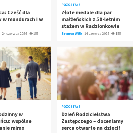
POZOSTAŁE
ca: Cześć dla
Złote medale dla par
w w mundurach i w
małżeńskich z 50-letnim
stażem w Radzionkowie
k
24 czerwca 2026
153
Szymon Wilk
14 czerwca 2026
155
POZOSTAŁE
odzinny w
Dzień Rodzicielstwa
ańcu: wspólne
Zastępczego – doceniamy
anie mimo
serca otwarte na dzieci!