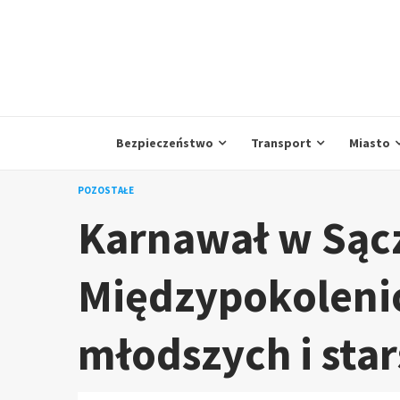
Skip
to
content
Bezpieczeństwo
Transport
Miasto
POZOSTAŁE
Karnawał w Sąc
Międzypokoleni
młodszych i sta