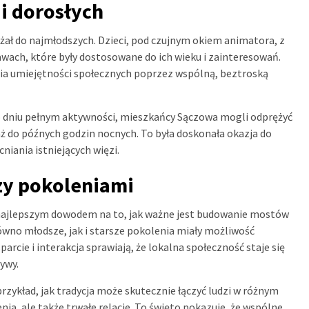
i dorosłych
ał do najmłodszych. Dzieci, pod czujnym okiem animatora, z
wach, które były dostosowane do ich wieku i zainteresowań.
ania umiejętności społecznych poprzez wspólną, beztroską
o dniu pełnym aktywności, mieszkańcy Sączowa mogli odprężyć
aż do późnych godzin nocnych. To była doskonała okazja do
iania istniejących więzi.
zy pokoleniami
 najlepszym dowodem na to, jak ważne jest budowanie mostów
ówno młodsze, jak i starsze pokolenia miały możliwość
rcie i interakcja sprawiają, że lokalna społeczność staje się
ywy.
zykład, jak tradycja może skutecznie łączyć ludzi w różnym
a, ale także trwałe relacje. To święto pokazuje, że wspólne