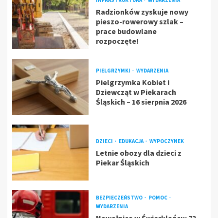
INFRASTRUKTURA
WYDARZENIA
Radzionków zyskuje nowy
pieszo-rowerowy szlak –
prace budowlane
rozpoczęte!
PIELGRZYMKI
WYDARZENIA
Pielgrzymka Kobiet i
Dziewcząt w Piekarach
Śląskich – 16 sierpnia 2026
DZIECI
EDUKACJA
WYPOCZYNEK
Letnie obozy dla dzieci z
Piekar Śląskich
BEZPIECZEŃSTWO
POMOC
WYDARZENIA