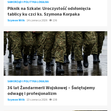
SAMORZĄD I POLITYKA LOKALNA
Piknik na Szkale: Uroczystość odsłonięcia
tablicy ku czci ks. Szymona Korpaka
Szymon Wilk
14 czerwca 2026
136
SAMORZĄD I POLITYKA LOKALNA
36 lat Żandarmerii Wojskowej – Świętujemy
odwagę i profesjonalizm
Szymon Wilk
13 czerwca 2026
138