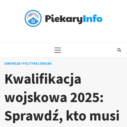
Skip
to
content
PRIMARY
MENU
SAMORZĄD I POLITYKA LOKALNA
Kwalifikacja
wojskowa 2025:
Sprawdź, kto musi