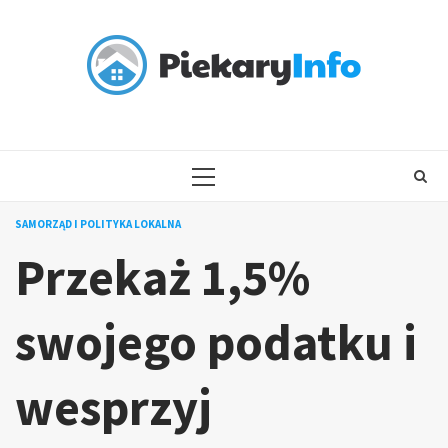
Skip
to
content
PRIMARY
MENU
SAMORZĄD I POLITYKA LOKALNA
Przekaż 1,5%
swojego podatku i
wesprzyj