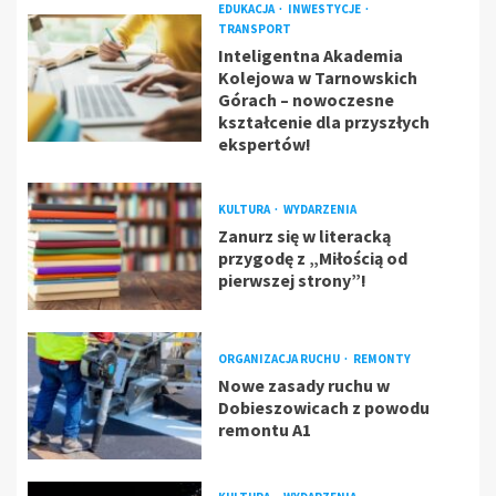
EDUKACJA
INWESTYCJE
TRANSPORT
Inteligentna Akademia
Kolejowa w Tarnowskich
Górach – nowoczesne
kształcenie dla przyszłych
ekspertów!
KULTURA
WYDARZENIA
Zanurz się w literacką
przygodę z „Miłością od
pierwszej strony”!
ORGANIZACJA RUCHU
REMONTY
Nowe zasady ruchu w
Dobieszowicach z powodu
remontu A1