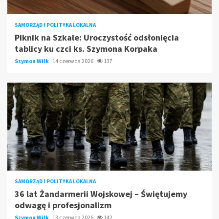
SAMORZĄD I POLITYKA LOKALNA
Piknik na Szkale: Uroczystość odsłonięcia
tablicy ku czci ks. Szymona Korpaka
Szymon Wilk
14 czerwca 2026
137
SAMORZĄD I POLITYKA LOKALNA
36 lat Żandarmerii Wojskowej – Świętujemy
odwagę i profesjonalizm
Szymon Wilk
13 czerwca 2026
142