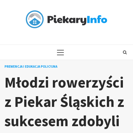
Skip
to
content
PRIMARY
MENU
PREWENCJA I EDUKACJA POLICYJNA
Młodzi rowerzyści
z Piekar Śląskich z
sukcesem zdobyli