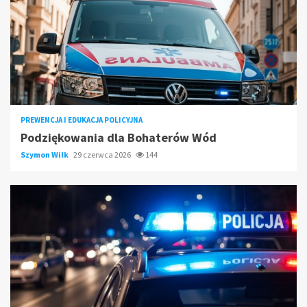
PREWENCJA I EDUKACJA POLICYJNA
Podziękowania dla Bohaterów Wód
Szymon Wilk
29 czerwca 2026
144