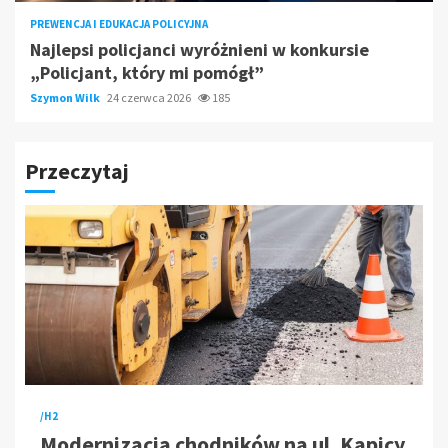
PREWENCJA I EDUKACJA POLICYJNA
Najlepsi policjanci wyróżnieni w konkursie
„Policjant, który mi pomógł”
Szymon Wilk
24 czerwca 2026
185
Przeczytaj
/H2
Modernizacja chodników na ul. Kapicy