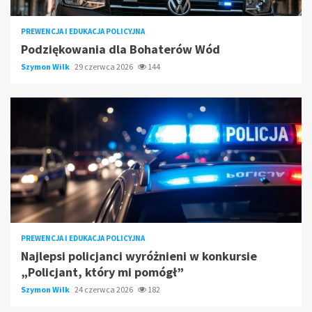
PREWENCJA I EDUKACJA POLICYJNA
Podziękowania dla Bohaterów Wód
Szymon Wilk
29 czerwca 2026
144
PREWENCJA I EDUKACJA POLICYJNA
Najlepsi policjanci wyróżnieni w konkursie
„Policjant, który mi pomógł”
Szymon Wilk
24 czerwca 2026
182