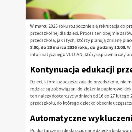
W marcu 2026 roku rozpocznie się rekrutacja do pr
przedszkolnej dla dzieci. Proces ten obejmie zarów
przedszkola, jak i tych, którzy planują zmianę pla
8:00, do 20 marca 2026 roku, do godziny 12:00.
W 
informatycznego VULCAN, który usprawnia cały pr
Kontynuacja edukacji prz
Dzieci, które już uczęszczają do przedszkola, nie m
rodzice są zobowiązani do złożenia papierowej dek
ten należy dostarczyć w dniach od 16 do 27 lutego 
przedszkolu, do którego dziecko obecnie uczęszcz
Automatyczne wykluczenie
Po dostarczeniu deklaracji, dane dziecka będą wp