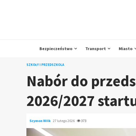
Skip
to
content
Bezpieczeństwo
Transport
Miasto
SZKOŁY I PRZEDSZKOLA
Nabór do przeds
2026/2027 start
Szymon Wilk
27 lutego 2026
373