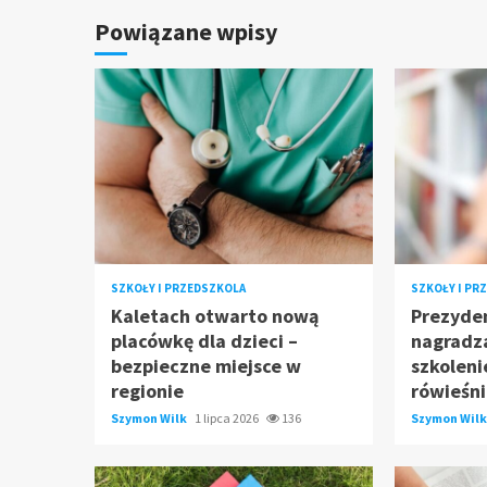
Powiązane wpisy
SZKOŁY I PRZEDSZKOLA
SZKOŁY I PR
Kaletach otwarto nową
Prezyden
placówkę dla dzieci –
nagradza
bezpieczne miejsce w
szkoleni
regionie
rówieśni
Szymon Wilk
1 lipca 2026
136
Szymon Wil