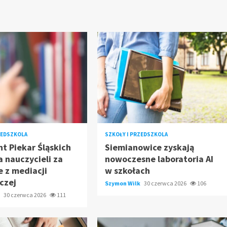
ZEDSZKOLA
SZKOŁY I PRZEDSZKOLA
t Piekar Śląskich
Siemianowice zyskają
 nauczycieli za
nowoczesne laboratoria AI
e z mediacji
w szkołach
czej
Szymon Wilk
30 czerwca 2026
106
k
30 czerwca 2026
111