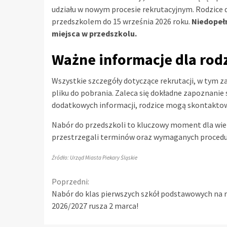
udziału w nowym procesie rekrutacyjnym. Rodzice 
przedszkolem do 15 września 2026 roku.
Niedopełn
miejsca w przedszkolu.
Ważne informacje dla rod
Wszystkie szczegóły dotyczące rekrutacji, w tym 
pliku do pobrania. Zaleca się dokładne zapoznanie 
dodatkowych informacji, rodzice mogą skontaktow
Nabór do przedszkoli to kluczowy moment dla wielu
przestrzegali terminów oraz wymaganych procedur
Źródło: Urząd Miasta Piekary Śląskie
Continue
Poprzedni:
Nabór do klas pierwszych szkół podstawowych na 
Reading
2026/2027 rusza 2 marca!