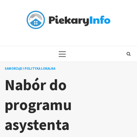
Skip
to
content
PRIMARY
MENU
SAMORZĄD I POLITYKA LOKALNA
Nabór do
programu
asystenta