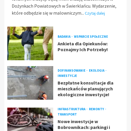
Dożynkach Powiatowych w Świerklańcu. Wydarzenie,
które odbędzie się w malowniczym...
Czytaj dalej
BADANIA
WSPARCIE SPOŁECZNE
Ankieta dla Opiekunów:
Poznajmy Ich Potrzeby!
DOFINANSOWANIE
EKOLOGIA
INWESTYCJE
Bezpłatne konsultacje dla
mieszkańców planujących
ekologiczne inwestycje!
INFRASTRUKTURA
REMONTY
TRANSPORT
Nowe inwestycje w
Bobrownikach: parkingi i