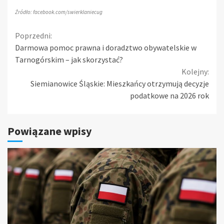
Źródło: facebook.com/swierklaniecug
Continue
Poprzedni:
Darmowa pomoc prawna i doradztwo obywatelskie w
Reading
Tarnogórskim – jak skorzystać?
Kolejny:
Siemianowice Śląskie: Mieszkańcy otrzymują decyzje
podatkowe na 2026 rok
Powiązane wpisy