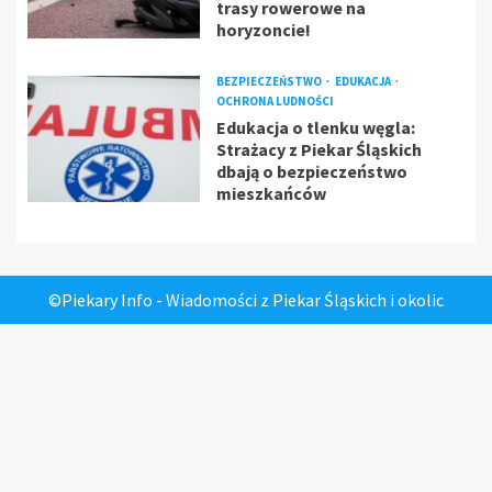
trasy rowerowe na
horyzoncie!
BEZPIECZEŃSTWO
EDUKACJA
OCHRONA LUDNOŚCI
Edukacja o tlenku węgla:
Strażacy z Piekar Śląskich
dbają o bezpieczeństwo
mieszkańców
©Piekary Info - Wiadomości z Piekar Śląskich i okolic