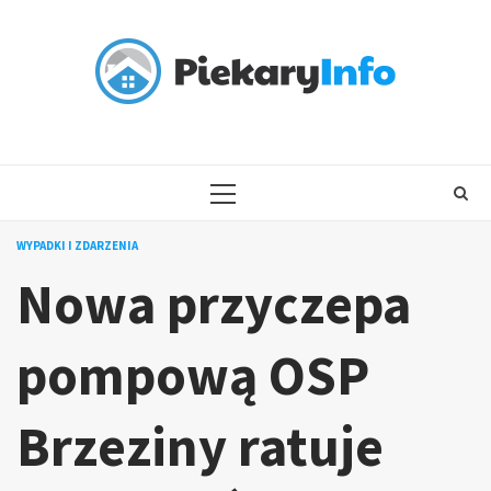
Skip
to
content
PRIMARY
MENU
WYPADKI I ZDARZENIA
Nowa przyczepa
pompową OSP
Brzeziny ratuje