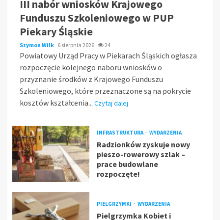
III nabór wniosków Krajowego
Funduszu Szkoleniowego w PUP
Piekary Śląskie
Szymon Wilk
6 sierpnia 2026
24
Powiatowy Urząd Pracy w Piekarach Śląskich ogłasza
rozpoczęcie kolejnego naboru wniosków o
przyznanie środków z Krajowego Funduszu
Szkoleniowego, które przeznaczone są na pokrycie
kosztów kształcenia...
Czytaj dalej
INFRASTRUKTURA
WYDARZENIA
Radzionków zyskuje nowy
pieszo-rowerowy szlak –
prace budowlane
rozpoczęte!
PIELGRZYMKI
WYDARZENIA
Pielgrzymka Kobiet i