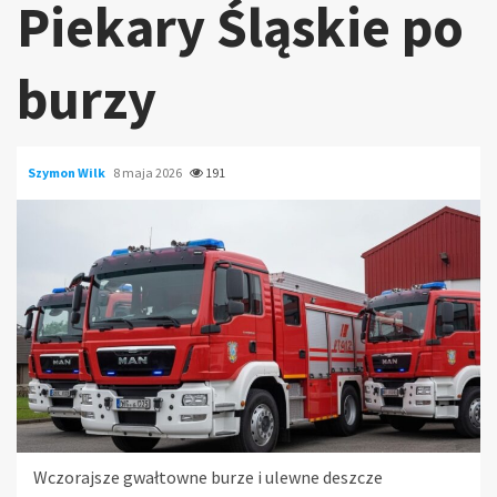
Piekary Śląskie po
burzy
Szymon Wilk
8 maja 2026
191
Wczorajsze gwałtowne burze i ulewne deszcze