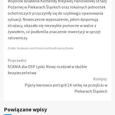
Wspólne działania Komendy Miejskiej Państwowej Straży
Pożarnej w Piekarach Śląskich oraz lokalnych jednostek
ochotniczych przyczyniły się do szybkiego opanowania
sytuacji. Nowoczesne wyposażenie, jakim dysponują
strażacy, okazało się niezwykle pomocne w walce z
żywiołem, co podkreśla znaczenie inwestycji w sprzęt
ratowniczy.
Źródło: facebook.com/OchotniczaStrazBrzezinySlaskie
Continue
Poprzedni:
SCANIA dla OSP Lyski: Nowy rozdział w służbie
Reading
bezpieczeństwa
Kolejny:
Pijany kierowca potrącił 14-latkę na przejściu w
Piekarach Śląskich
Powiązane wpisy