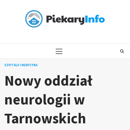
Skip
to
content
PRIMARY
MENU
SZPITALE I MEDYCYNA
Nowy oddział
neurologii w
Tarnowskich