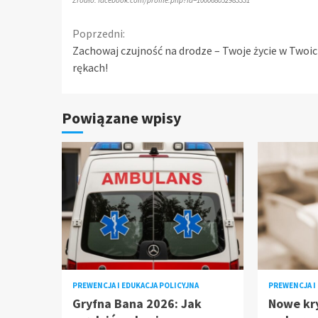
Continue
Poprzedni:
Zachowaj czujność na drodze – Twoje życie w Twoi
Reading
rękach!
Powiązane wpisy
PREWENCJA I EDUKACJA POLICYJNA
PREWENCJA I
Gryfna Bana 2026: Jak
Nowe kry