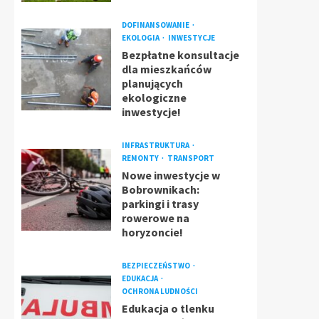
DOFINANSOWANIE
EKOLOGIA
INWESTYCJE
Bezpłatne konsultacje
dla mieszkańców
planujących
ekologiczne
inwestycje!
INFRASTRUKTURA
REMONTY
TRANSPORT
Nowe inwestycje w
Bobrownikach:
parkingi i trasy
rowerowe na
horyzoncie!
BEZPIECZEŃSTWO
EDUKACJA
OCHRONA LUDNOŚCI
Edukacja o tlenku