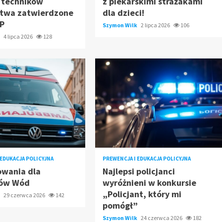
y techników
z piekarskimi strażakami
ctwa zatwierdzone
dla dzieci!
SP
Szymon Wilk
2 lipca 2026
106
k
4 lipca 2026
128
 EDUKACJA POLICYJNA
PREWENCJA I EDUKACJA POLICYJNA
owania dla
Najlepsi policjanci
rów Wód
wyróżnieni w konkursie
„Policjant, który mi
k
29 czerwca 2026
142
pomógł”
Szymon Wilk
24 czerwca 2026
182