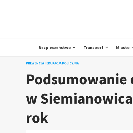
Skip
to
content
Bezpieczeństwo
Transport
Miasto
PREWENCJA I EDUKACJA POLICYJNA
Podsumowanie d
w Siemianowicac
rok