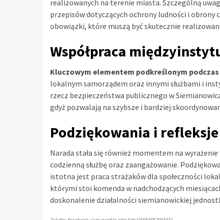
realizowanych na terenie miasta. Szczególną uw
przepisów dotyczących ochrony ludności i obrony 
obowiązki, które muszą być skutecznie realizowa
Współpraca międzyinstyt
Kluczowym elementem podkreślonym podczas n
lokalnym samorządem oraz innymi służbami i insty
rzecz bezpieczeństwa publicznego w Siemianowicac
gdyż pozwalają na szybsze i bardziej skoordynowan
Podziękowania i refleksje
Narada stała się również momentem na wyrażenie 
codzienną służbę oraz zaangażowanie. Podziękowani
istotna jest praca strażaków dla społeczności lok
którymi stoi komenda w nadchodzących miesiącach, 
doskonalenie działalności siemianowickiej jednostk
Źródło: facebook.com/profile.php?id=100068052983331