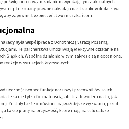
agę poświęcono nowym zadaniom wynikającym z aktualnych
cywilnej. Te zmiany prawne nakładają na strażaków dodatkowe
ne, aby zapewnić bezpieczeństwo mieszkańcom.
ucjonalna
arady była współpraca
z Ochotniczą Strażą Pożarną,
tucjami. Te partnerstwa umożliwiają efektywne działanie na
h Śląskich. Wspólne działania w tym zakresie są nieocenione,
e reakcje w sytuacjach kryzysowych.
wdzięczności wobec funkcjonariuszy i pracowników za ich
a te są nie tylko formalnością, ale też dowodem na to, jak
alnej. Zostały także omówione najważniejsze wyzwania, przed
a także plany na przyszłość, które mają na celu dalsze
i.