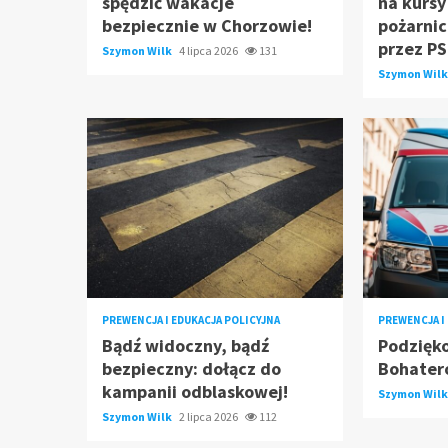
spędzić wakacje
na kurs
bezpiecznie w Chorzowie!
pożarni
przez P
Szymon Wilk
4 lipca 2026
131
Szymon Wil
PREWENCJA I EDUKACJA POLICYJNA
PREWENCJA I
Bądź widoczny, bądź
Podzięk
bezpieczny: dołącz do
Bohate
kampanii odblaskowej!
Szymon Wil
Szymon Wilk
2 lipca 2026
112