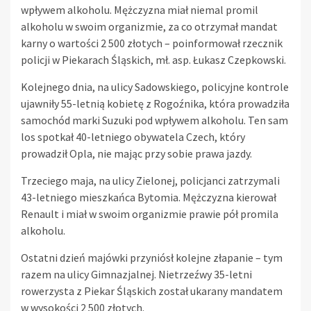
wpływem alkoholu. Mężczyzna miał niemal promil
alkoholu w swoim organizmie, za co otrzymał mandat
karny o wartości 2 500 złotych – poinformował rzecznik
policji w Piekarach Śląskich, mł. asp. Łukasz Czepkowski.
Kolejnego dnia, na ulicy Sadowskiego, policyjne kontrole
ujawniły 55-letnią kobietę z Rogoźnika, która prowadziła
samochód marki Suzuki pod wpływem alkoholu. Ten sam
los spotkał 40-letniego obywatela Czech, który
prowadził Opla, nie mając przy sobie prawa jazdy.
Trzeciego maja, na ulicy Zielonej, policjanci zatrzymali
43-letniego mieszkańca Bytomia. Mężczyzna kierował
Renault i miał w swoim organizmie prawie pół promila
alkoholu.
Ostatni dzień majówki przyniósł kolejne złapanie – tym
razem na ulicy Gimnazjalnej. Nietrzeźwy 35-letni
rowerzysta z Piekar Śląskich został ukarany mandatem
w wysokości 2 500 złotych.