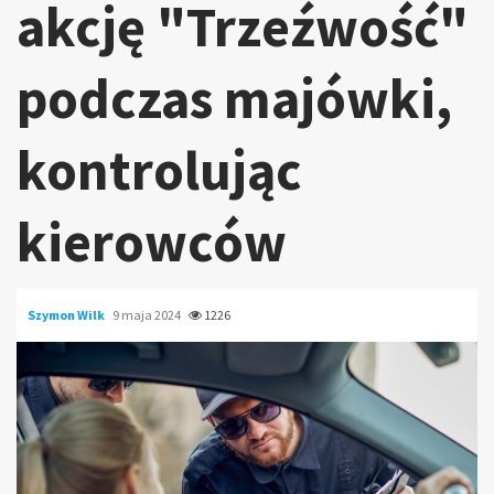
akcję "Trzeźwość"
podczas majówki,
kontrolując
kierowców
Szymon Wilk
9 maja 2024
1226