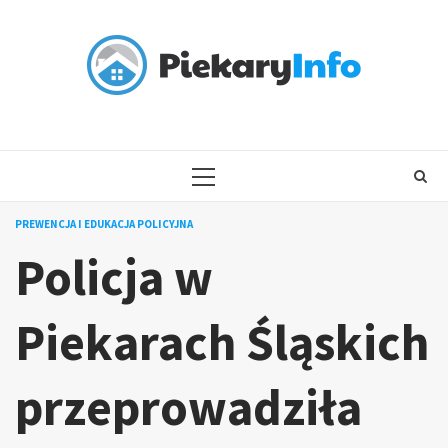
Skip
to
content
PRIMARY
MENU
PREWENCJA I EDUKACJA POLICYJNA
Policja w
Piekarach Śląskich
przeprowadziła