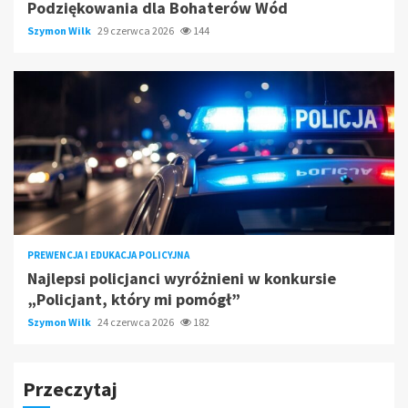
Podziękowania dla Bohaterów Wód
Szymon Wilk
29 czerwca 2026
144
PREWENCJA I EDUKACJA POLICYJNA
Najlepsi policjanci wyróżnieni w konkursie
„Policjant, który mi pomógł”
Szymon Wilk
24 czerwca 2026
182
Przeczytaj