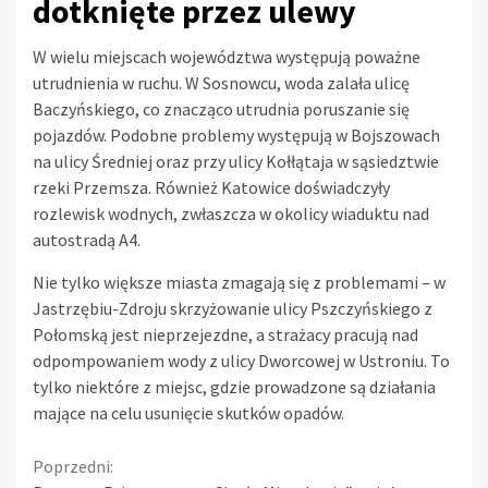
dotknięte przez ulewy
W wielu miejscach województwa występują poważne
utrudnienia w ruchu. W Sosnowcu, woda zalała ulicę
Baczyńskiego, co znacząco utrudnia poruszanie się
pojazdów. Podobne problemy występują w Bojszowach
na ulicy Średniej oraz przy ulicy Kołłątaja w sąsiedztwie
rzeki Przemsza. Również Katowice doświadczyły
rozlewisk wodnych, zwłaszcza w okolicy wiaduktu nad
autostradą A4.
Nie tylko większe miasta zmagają się z problemami – w
Jastrzębiu-Zdroju skrzyżowanie ulicy Pszczyńskiego z
Połomską jest nieprzejezdne, a strażacy pracują nad
odpompowaniem wody z ulicy Dworcowej w Ustroniu. To
tylko niektóre z miejsc, gdzie prowadzone są działania
mające na celu usunięcie skutków opadów.
Continue
Poprzedni: