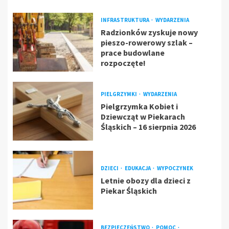
INFRASTRUKTURA
WYDARZENIA
Radzionków zyskuje nowy
pieszo-rowerowy szlak –
prace budowlane
rozpoczęte!
PIELGRZYMKI
WYDARZENIA
Pielgrzymka Kobiet i
Dziewcząt w Piekarach
Śląskich – 16 sierpnia 2026
DZIECI
EDUKACJA
WYPOCZYNEK
Letnie obozy dla dzieci z
Piekar Śląskich
BEZPIECZEŃSTWO
POMOC