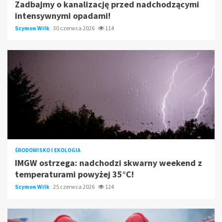
Zadbajmy o kanalizację przed nadchodzącymi
intensywnymi opadami!
Szymon Wilk
30 czerwca 2026
114
ŚRODOWISKO I EKOLOGIA
IMGW ostrzega: nadchodzi skwarny weekend z
temperaturami powyżej 35°C!
Szymon Wilk
25 czerwca 2026
124